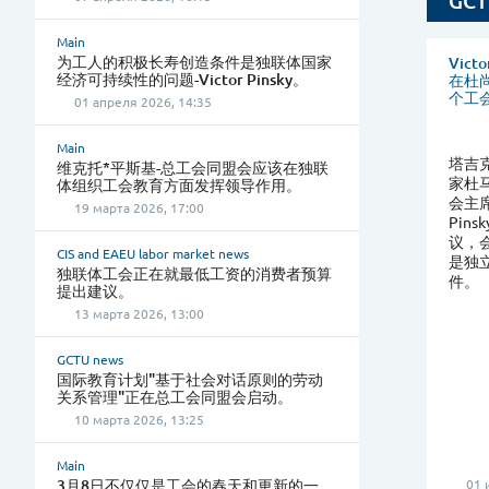
GCT
Main
为工人的积极长寿创造条件是独联体国家
Vic
经济可持续性的问题-Victor Pinsky。
在杜
个工
01 апреля 2026, 14:35
Main
塔吉克
维克托*平斯基-总工会同盟会应该在独联
家杜
体组织工会教育方面发挥领导作用。
会主席
19 марта 2026, 17:00
Pin
议，
CIS and EAEU labor market news
是独
独联体工会正在就最低工资的消费者预算
件。
提出建议。
13 марта 2026, 13:00
GCTU news
国际教育计划"基于社会对话原则的劳动
关系管理"正在总工会同盟会启动。
10 марта 2026, 13:25
Main
3月8日不仅仅是工会的春天和更新的一
01 