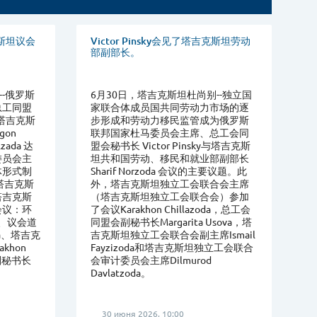
吉克斯坦议会
Victor Pinsky会见了塔吉克斯坦劳动
部副部长。
--俄罗斯
6月30日，塔吉克斯坦杜尚别--独立国
总工同盟
家联合体成员国共同劳动力市场的逐
 与塔吉克斯
步形成和劳动力移民监管成为俄罗斯
gon
联邦国家杜马委员会主席、总工会同
lzada 达
盟会秘书长 Victor Pinsky与塔吉克斯
委员会主
坦共和国劳动、移民和就业部副部长
体形式制
Sharif Norzoda 会议的主要议题。此
塔吉克斯
外，塔吉克斯坦独立工会联合会主席
塔吉克斯
（塔吉克斯坦独立工会联合会）参加
会议：环
了会议Karakhon Chillazoda，总工会
da、议会道
同盟会副秘书长Margarita Usova，塔
da、塔吉克
吉克斯坦独立工会联合会副主席Ismail
khon
Fayzizoda和塔吉克斯坦独立工会联合
会副秘书长
会审计委员会主席Dilmurod
Davlatzoda。
30 июня 2026, 10:00