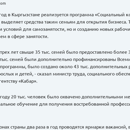
.com
год в Кыргызстане реализуется программа «Социальный к
о выделяет средства таким семьям для открытия бизнеса. 
и условий для самозанятости, но и созданию новых рабочи
ем в сфере занятости.
е трех лет свыше 35 тыс. семей было предоставлено более
3 тыс. семей были дополнительно профинансированы Всем
 программы, было создано около 43 тыс. дополнительных
зрослых и детей, - сказал министр труда, социального обе
ентству «Кабар».
году 20 тыс. человек было охвачено дополнительными мер
альное обучение для получения востребованной профес
онах страны два раза в год проводятся ярмарки вакансий, в