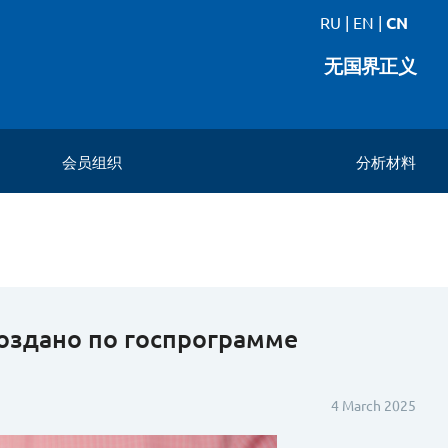
RU
|
EN
|
CN
无国界正义
会员组织
分析材料
создано по госпрограмме
4 March 2025