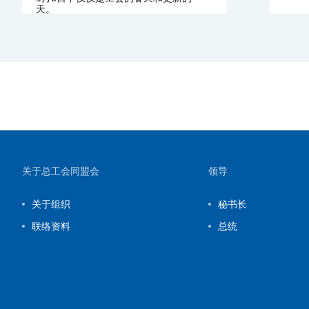
天。
10 марта 2026, 13:05
Main
总工会同盟会建议在企业破产的情况下巩
固工会的权利。
10 марта 2026, 12:45
News from member organizations
哈萨克斯坦劳工同盟会提议将工会的立法
主动权纳入哈萨克斯坦宪法。
09 февраля 2026, 10:30
Site map and contact information
关于总工会同盟会
领导
GCTU news
工资第一：总工会同盟会寻求加强对跨境
关于组织
秘书长
破产工人权利的保护.
09 февраля 2026, 10:30
联络资料
总统
Main
集体协议和智能合同的统一存储库:总工会
同盟会设置工会数字化转型的向量。
04 февраля 2026, 15:00