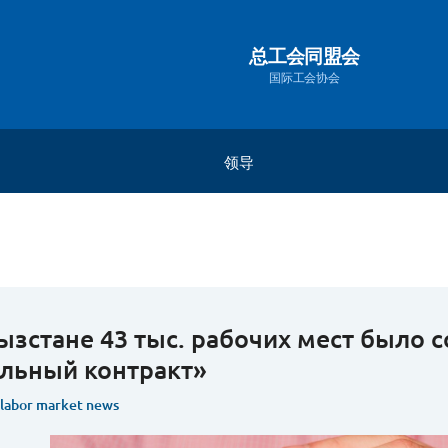
总工会同盟会
国际工会协会
领导
秘书长
总统
副总裁
副秘书长
ызстане 43 тыс. рабочих мест было 
льный контракт»
 labor market news