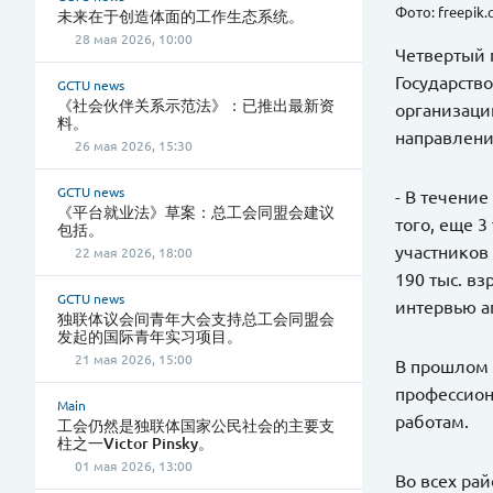
Фото: freepik
未来在于创造体面的工作生态系统。
28 мая 2026, 10:00
Четвертый 
Государств
GCTU news
《社会伙伴关系示范法》：已推出最新资
организаци
料。
направлени
26 мая 2026, 15:30
GCTU news
- В течени
《平台就业法》草案：总工会同盟会建议
того, еще 
包括。
участников
22 мая 2026, 18:00
190 тыс. в
GCTU news
интервью аг
独联体议会间青年大会支持总工会同盟会
发起的国际青年实习项目。
21 мая 2026, 15:00
В прошлом 
профессион
Main
работам.
工会仍然是独联体国家公民社会的主要支
柱之一Victor Pinsky。
01 мая 2026, 13:00
Во всех рай