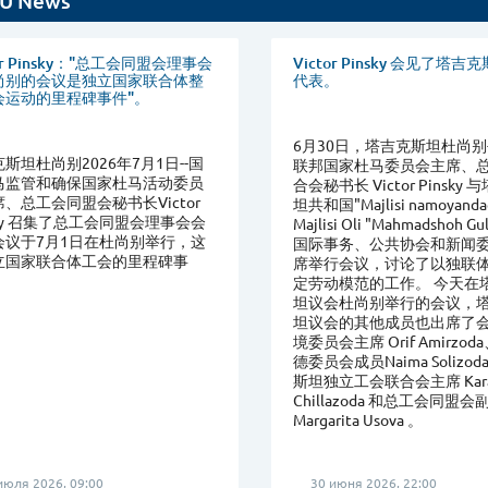
U News
tor Pinsky："总工会同盟会理事会
Victor Pinsky 会见了塔
尚别的会议是独立国家联合体整
代表。
会运动的里程碑事件"。
6月30日，塔吉克斯坦杜尚别
斯坦杜尚别2026年7月1日--国
联邦国家杜马委员会主席、
马监管和确保国家杜马活动委员
合会秘书长 Victor Pinsky
、总工会同盟会秘书长Victor
坦共和国"Majlisi namoyanda
sky 召集了总工会同盟会理事会会
Majlisi Oli "Mahmadshoh Gu
会议于7月1日在杜尚别举行，这
国际事务、公共协会和新闻
立国家联合体工会的里程碑事
席举行会议，讨论了以独联
定劳动模范的工作。 今天在
坦议会杜尚别举行的会议，
坦议会的其他成员也出席了
境委员会主席 Orif Amirzo
德委员会成员Naima Solizo
斯坦独立工会联合会主席 Kara
Chillazoda 和总工会同盟
Margarita Usova 。
июля 2026, 09:00
30 июня 2026, 22:00