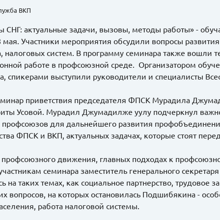
служба ВКП
 СНГ: актуальные задачи, вызовы, методы работы» - обуч
 мая. Участники мероприятия обсудили вопросы развития 
а, налоговых систем. В программу семинара также вошли 
нной работе в профсоюзной среде. Организатором обуч
а, спикерами выступили руководители и специалисты В
минар приветствия председателя ФПСК Мурадила Джумади
иты Усовой. Мурадил Джумадилже уулу подчеркнул важно
 профсоюзов для дальнейшего развития профобъединения.
ства ФПСК и ВКП, актуальных задачах, которые стоят п
 профсоюзного движения, главных подходах к профсоюзно
 участникам семинара заместитель генерального секретар
ь на таких темах, как социальное партнерство, трудовое з
их вопросов, на которых остановилась Подшибякина - особ
населения, работа налоговой системы.