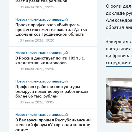
мест и развитие регионов
О роли дел
31 июля 2026, 19:25
докладе ру
Новости членских организаций
Александра
Проект профсоюзов «Выбираем
обратил вн
профессию вместе» охватил 2,5 тыс.
школьников Гродненской области
31 июля 2026, 19:20
Завершил с
представил
Новости членских организаций
цифровизац
В России действует почти 105 тыс.
сотрудниче
коллективных договоров
31 июля 2026, 19:10
Новости членских организаций
Профсоюз работников культуры
Беларуси помог вернуть работникам
более 86 тыс. рублей
31 июля 2026, 19:05
Новости членских организаций
В Беларуси прошёл Республиканский
женский форум «У торговли женское
лицо»