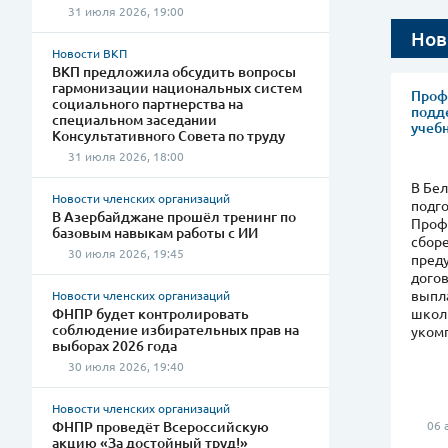
31 июля 2026, 19:00
Нов
Новости ВКП
ВКП предложила обсудить вопросы
гармонизации национальных систем
Проф
социального партнерства на
подд
специальном заседании
учеб
Консультативного Совета по труду
31 июля 2026, 18:00
В Бел
Новости членских организаций
подго
В Азербайджане прошёл тренинг по
Проф
базовым навыкам работы с ИИ
сбор
30 июля 2026, 19:45
пред
дого
выпл
Новости членских организаций
ФНПР будет контролировать
школ
соблюдение избирательных прав на
уком
выборах 2026 года
30 июля 2026, 19:40
Новости членских организаций
ФНПР проведёт Всероссийскую
06 а
акцию «За достойный труд!»