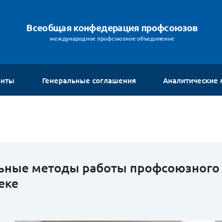
Всеобщая конфедерация профсоюзов
международное профсоюзное объединение
енты
Генеральные соглашения
Аналитические
ьные методы работы профсоюзного 
еке