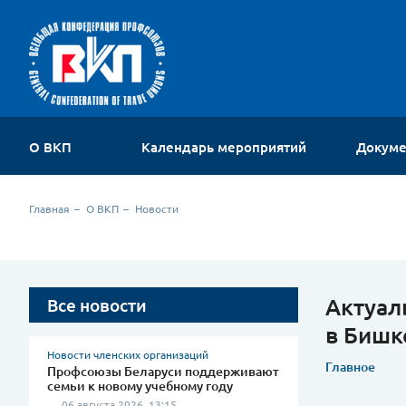
О ВКП
Календарь мероприятий
Докум
Об организации
Главная
О ВКП
Новости
Устав
Руководство
Членские организации
Комиссии ВКП
Актуал
Все новости
Молодежный совет
в Бишк
Контакты
Новости членских организаций
Главное
Профсоюзы Беларуси поддерживают
семьи к новому учебному году
06 августа 2026, 13:15