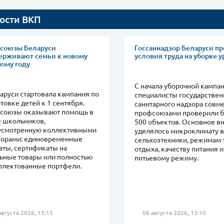
ости ВКП
союзы Беларуси
Госсаннадзор Беларуси п
ерживают семьи к новому
условия труда на уборке 
ному году
С начала уборочной кампа
аруси стартовала кампания по
специалисты государствен
товке детей к 1 сентября.
санитарного надзора совме
союзы оказывают помощь в
профсоюзами проверили 
е школьников,
500 объектов. Основное в
усмотренную коллективными
уделялось микроклимату в
ворами: единовременные
сельхозтехники, режимам 
аты, сертификаты на
отдыха, качеству питания и
ьные товары или полностью
питьевому режиму.
плектованные портфели.
вгуста 2026, 13:15
06 августа 2026, 13:10