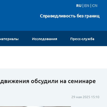
RU
|
EN
|
CN
Справедливость без границ
 материалы
Исследования
Пресс-служба
Новости
Интервью
Видео
Галереи
Контакты
движения обсудили на семинаре
29 мая 2025 15:10