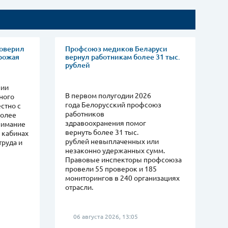
роверил
Профсоюз медиков Беларуси
урожая
вернул работникам более 31 тыс.
рублей
нии
В первом полугодии 2026
ного
года Белорусский профсоюз
стно с
работников
более
здравоохранения помог
нимание
вернуть более 31 тыс.
 кабинах
рублей невыплаченных или
труда и
незаконно удержанных сумм.
Правовые инспекторы профсоюза
провели 55 проверок и 185
мониторингов в 240 организациях
отрасли.
06 августа 2026, 13:05