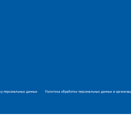
ку персональных данных
Политика обработки персональных данных в организа
Метрика для персонализации контента и удобства пользов
рсональных данных
и
Политикой обработки персональных