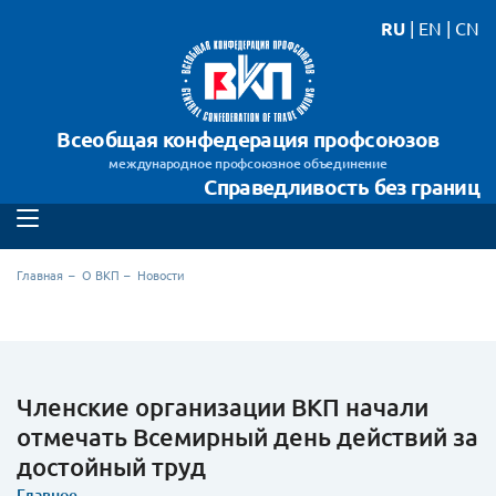
RU
|
EN
|
CN
Всеобщая конфедерация профсоюзов
международное профсоюзное объединение
Справедливость без границ
Главная
О ВКП
Новости
Членские организации ВКП начали
отмечать Всемирный день действий за
достойный труд
Главное