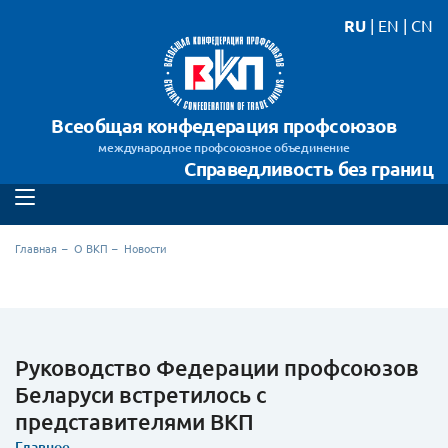
RU
|
EN
|
CN
Всеобщая конфедерация профсоюзов
международное профсоюзное объединение
Справедливость без границ
Главная
О ВКП
Новости
Руководство Федерации профсоюзов
Беларуси встретилось с
представителями ВКП
Главное