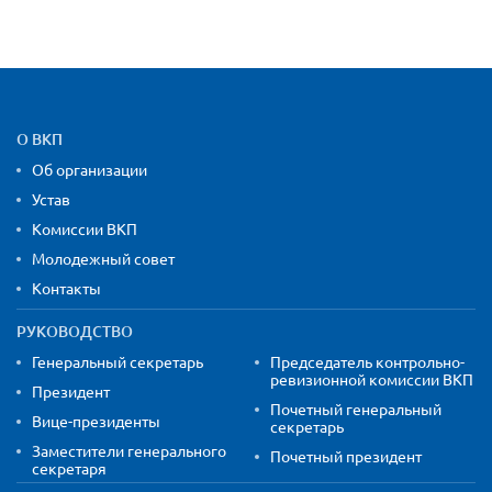
Карта сайта и контактная
О ВКП
Об организации
Устав
Комиссии ВКП
Молодежный совет
Контакты
РУКОВОДСТВО
Генеральный секретарь
Председатель контрольно-
ревизионной комиссии ВКП
Президент
Почетный генеральный
Вице-президенты
секретарь
Заместители генерального
Почетный президент
секретаря