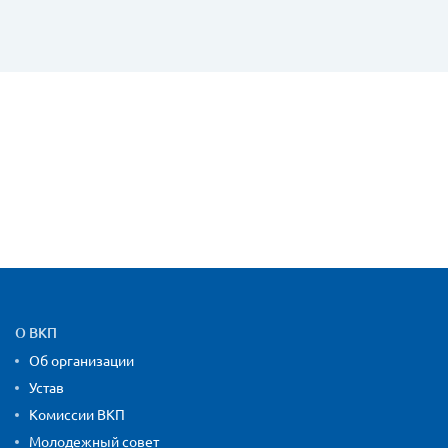
Карта сайта и контактная
О ВКП
Об организации
Устав
Комиссии ВКП
Молодежный совет