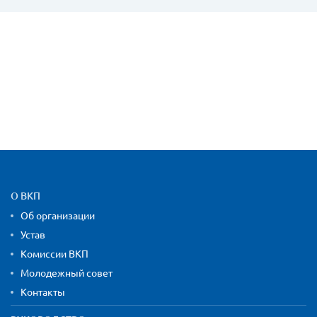
Карта сайта и контактная
О ВКП
Об организации
Устав
Комиссии ВКП
Молодежный совет
Контакты