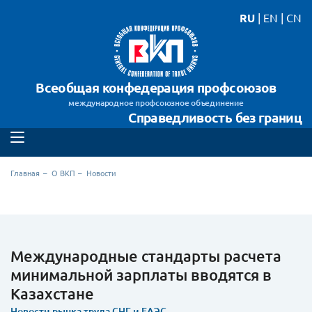
RU
|
EN
|
CN
Всеобщая конфедерация профсоюзов
международное профсоюзное объединение
Справедливость без границ
Главная
О ВКП
Новости
Международные стандарты расчета
минимальной зарплаты вводятся в
Казахстане
Новости рынка труда СНГ и ЕАЭС