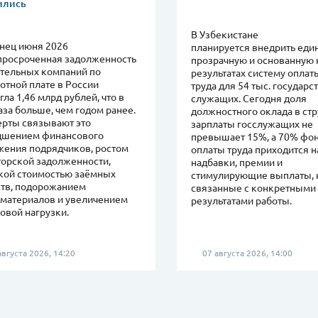
ились
В Узбекистане
нец июня 2026
планируется внедрить еди
просроченная задолженность
прозрачную и основанную 
ительных компаний по
результатах систему оплат
отной плате в России
труда для 54 тыс. государ
гла 1,46 млрд рублей, что в
служащих. Сегодня доля
аза больше, чем годом ранее.
должностного оклада в ст
ерты связывают это
зарплаты госслужащих не
удшением финансового
превышает 15%, а 70% фо
жения подрядчиков, ростом
оплаты труда приходится н
торской задолженности,
надбавки, премии и
кой стоимостью заёмных
стимулирующие выплаты, 
ств, подорожанием
связанные с конкретными
йматериалов и увеличением
результатами работы.
овой нагрузки.
вгуста 2026, 14:20
07 августа 2026, 14:00