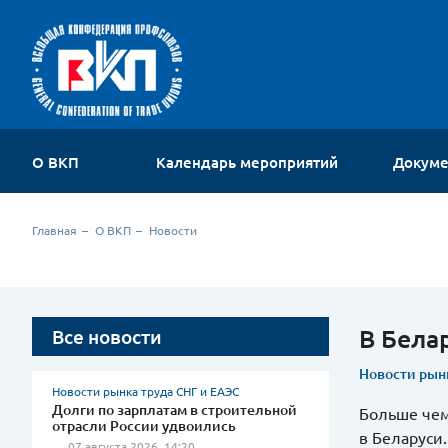
О ВКП
Календарь мероприятий
Докум
Об организации
Главная
О ВКП
Новости
Устав
Руководство
Членские организации
Комиссии ВКП
В Бела
Все новости
Молодежный совет
Контакты
Новости рын
Новости рынка труда СНГ и ЕАЭС
Долги по зарплатам в строительной
Больше чем
отрасли России удвоились
в Беларуси.
07 августа 2026, 14:20