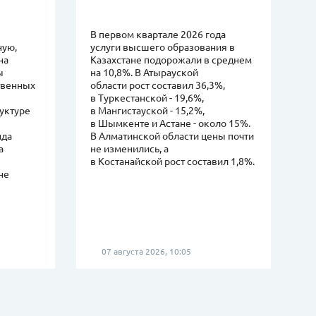
В первом квартале 2026 года
ную,
услуги высшего образования в
на
Казахстане подорожали в среднем
ы
на 10,8%. В Атырауской
ственных
области рост составил 36,3%,
в Туркестанской - 19,6%,
руктуре
в Мангистауской - 15,2%,
в Шымкенте и Астане - около 15%.
нда
В Алматинской области цены почти
а
не изменились, а
в Костанайской рост составил 1,8%.
не
07 августа 2026, 10:05