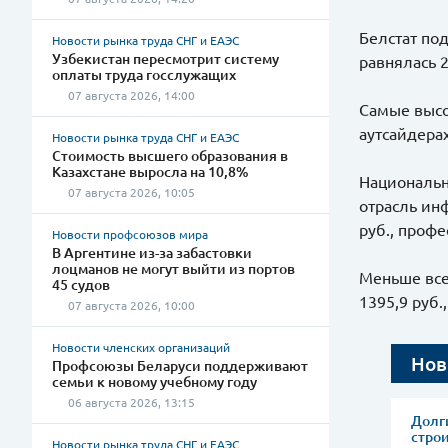
Белстат под
Новости рынка труда СНГ и ЕАЭС
Узбекистан пересмотрит систему
равнялась 2
оплаты труда госслужащих
07 августа 2026, 14:00
Самые высо
аутсайдерах
Новости рынка труда СНГ и ЕАЭС
Стоимость высшего образования в
Казахстане выросла на 10,8%
Национальн
07 августа 2026, 10:05
отрасль инф
руб., профе
Новости профсоюзов мира
В Аргентине из-за забастовки
лоцманов не могут выйти из портов
Меньше все
45 судов
1395,9 руб.
07 августа 2026, 10:00
Новости членских организаций
Нов
Профсоюзы Беларуси поддерживают
семьи к новому учебному году
06 августа 2026, 13:15
Долги
стро
Новости рынка труда СНГ и ЕАЭС