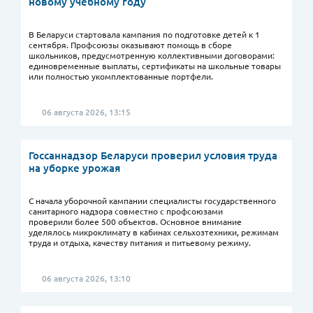
новому учебному году
В Беларуси стартовала кампания по подготовке детей к 1
сентября. Профсоюзы оказывают помощь в сборе
школьников, предусмотренную коллективными договорами:
единовременные выплаты, сертификаты на школьные товары
или полностью укомплектованные портфели.
06 августа 2026, 13:15
Госсаннадзор Беларуси проверил условия труда
на уборке урожая
С начала уборочной кампании специалисты государственного
санитарного надзора совместно с профсоюзами
проверили более 500 объектов. Основное внимание
уделялось микроклимату в кабинах сельхозтехники, режимам
труда и отдыха, качеству питания и питьевому режиму.
06 августа 2026, 13:10