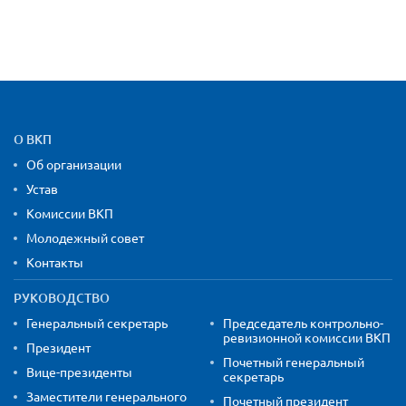
Карта сайта и контактная
О ВКП
Об организации
Устав
Комиссии ВКП
Молодежный совет
Контакты
РУКОВОДСТВО
Генеральный секретарь
Председатель контрольно-
ревизионной комиссии ВКП
Президент
Почетный генеральный
Вице-президенты
секретарь
Заместители генерального
Почетный президент