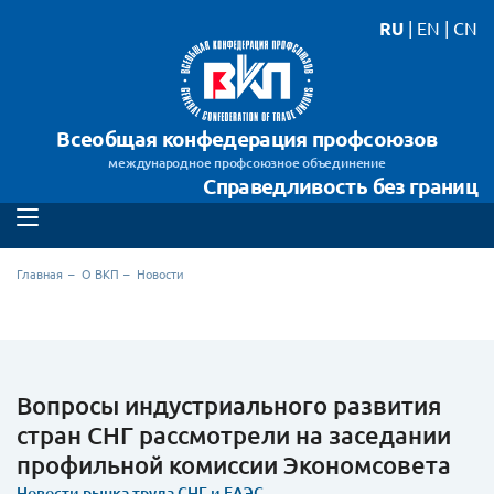
RU
|
EN
|
CN
Всеобщая конфедерация профсоюзов
международное профсоюзное объединение
Справедливость без границ
Главная
О ВКП
Новости
Вопросы индустриального развития
стран СНГ рассмотрели на заседании
профильной комиссии Экономсовета
Новости рынка труда СНГ и ЕАЭС