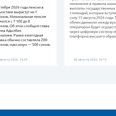
изменения в правила назн
ктября 2026 года пенсии в
выплаты государственных
зстане вырастут на 1
стипендий, которые вступя
сомов. Минимальная пенсия
силу 15 августа 2026 года.
чится с 7 100 до 8
обмен данными между вуз
омов. Об этом сообщил глава
оператором будет осущест
ина Адылбек
через цифровую систему «
малиев. Ранее ежегодная
платформа высшего образ
вка обычно составляла 200-
омов, максимум — 500 сомов.
вгуста 2026, 14:20
08 августа 2026, 14:15