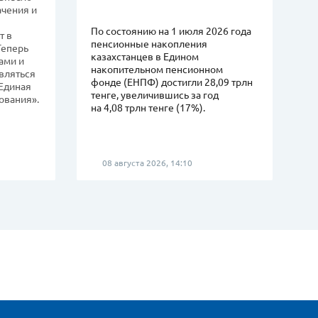
ачения и
По состоянию на 1 июля 2026 года
т в
пенсионные накопления
 Теперь
казахстанцев в Едином
ами и
накопительном пенсионном
вляться
фонде (ЕНПФ) достигли 28,09 трлн
Единая
тенге, увеличившись за год
ования».
на 4,08 трлн тенге (17%).
08 августа 2026, 14:10