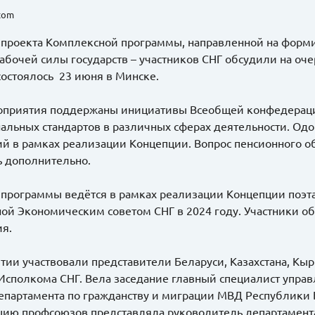
.com
 проекта Комплексной программы, направленной на форм
абочей силы государств – участников СНГ обсудили на оч
состоялось 23 июня в Минске.
оприятия поддержаны инициативы Всеобщей конфедераци
альных стандартов в различных сферах деятельности. Од
й в рамках реализации Концепции. Вопрос пенсионного о
ь дополнительно.
 программы ведётся в рамках реализации Концепции поэт
ой Экономическим советом СНГ в 2024 году. Участники о
ия.
тии участвовали представители Беларуси, Казахстана, Кыр
 Исполкома СНГ. Вела заседание главный специалист упра
партамента по гражданству и миграции МВД Республики Б
ию профсоюзов представляла руководитель департамента