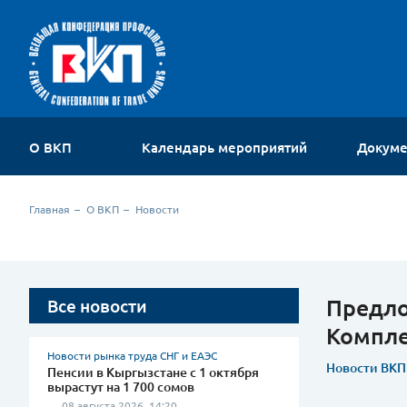
О ВКП
Календарь мероприятий
Докум
Об организации
Главная
О ВКП
Новости
Устав
Руководство
Членские организации
Комиссии ВКП
Предло
Все новости
Молодежный совет
Компле
Контакты
Новости рынка труда СНГ и ЕАЭС
Новости ВКП
Пенсии в Кыргызстане с 1 октября
вырастут на 1 700 сомов
08 августа 2026, 14:20