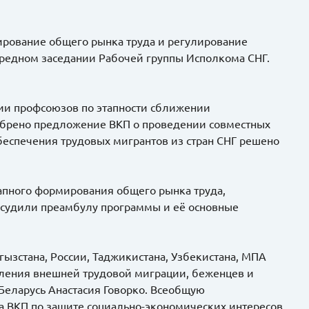
ирование общего рынка труда и регулирование
ередном заседании Рабочей группы Исполкома СНГ.
и профсоюзов по этапности сближении
обрено предложение ВКП о проведении совместных
беспечения трудовых мигрантов из стран СНГ решено
апного формирования общего рынка труда,
бсудили преамбулу программы и её основные
гызстана, России, Таджикистана, Узбекистана, МПА
вления внешней трудовой миграции, беженцев и
еларусь Анастасия Говорко. Всеобщую
 ВКП по защите социально-экономических интересов