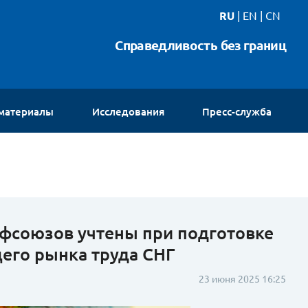
RU
|
EN
|
CN
Справедливость без границ
 материалы
Исследования
Пресс-служба
Новости
Интервью
Видео
Галереи
Контакты
фсоюзов учтены при подготовке
его рынка труда СНГ
23 июня 2025 16:25