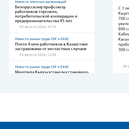
Новости членских организаций
Белорусскому профсоюзу
С 1 о
работников торговли,
Кыргы
потребительской кооперации и
700 
предпринимательства 95 лет
увели
03 августа 2026, 12:10
800 с
Кабм
Новости рынка труда СНГ и ЕАЭС
Касы
Почти 4 млн работников в Казахстане
приба
застрахованы от несчастных случаев
300 с
03 августа 2026, 12:00
08 а
Новости рынка труда СНГ и ЕАЭС
Минтруда Кыргызстана восстановило
права почти 36 тыс. сотрудников
01 августа 2026, 19:10
Новости профсоюзов мира
Visa сокращает тысячи рабочих мест
01 августа 2026, 19:00
Новости рынка труда СНГ и ЕАЭС
Инвестиции в Кыргызстан будут
ориентированы на создание рабочих