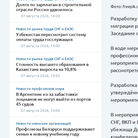
Долги по зарплатам в строительной
Фото: freepik
отрасли России удвоились
07 августа 2026, 14:20
Разработку
миграции р
Новости рынка труда СНГ и ЕАЭС
Заседание 
Узбекистан пересмотрит систему
оплаты труда госслужащих
07 августа 2026, 14:00
В ходе мер
профессион
Новости рынка труда СНГ и ЕАЭС
мероприяти
Стоимость высшего образования в
Казахстане выросла на 10,8%
рассмотрет
07 августа 2026, 10:05
Разработка
Новости профсоюзов мира
утверждённ
В Аргентине из-за забастовки
лоцманов не могут выйти из портов
мероприят
45 судов
07 августа 2026, 10:00
В мероприя
СНГ, ВКП и
Новости членских организаций
Профсоюзы Беларуси поддерживают
убежища Де
семьи к новому учебному году
конфедерац