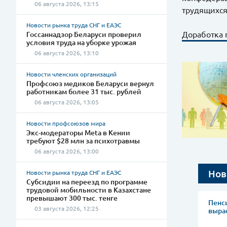
06 августа 2026, 13:15
трудящихся
Новости рынка труда СНГ и ЕАЭС
Доработка 
Госсаннадзор Беларуси проверил
условия труда на уборке урожая
06 августа 2026, 13:10
Новости членских организаций
Профсоюз медиков Беларуси вернул
работникам более 31 тыс. рублей
06 августа 2026, 13:05
Новости профсоюзов мира
Экс-модераторы Meta в Кении
требуют $28 млн за психотравмы
06 августа 2026, 13:00
Нов
Новости рынка труда СНГ и ЕАЭС
Субсидии на переезд по программе
трудовой мобильности в Казахстане
превышают 300 тыс. тенге
Пенси
03 августа 2026, 12:25
вырас