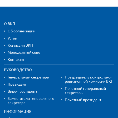
Карта сайта и контактная
О ВКП
Об организации
Устав
Комиссии ВКП
Молодежный совет
Контакты
РУКОВОДСТВО
Генеральный секретарь
Председатель контрольно-
ревизионной комиссии ВКП
Президент
Почетный генеральный
Вице-президенты
секретарь
Заместители генерального
Почетный президент
секретаря
ИНФОРМАЦИЯ