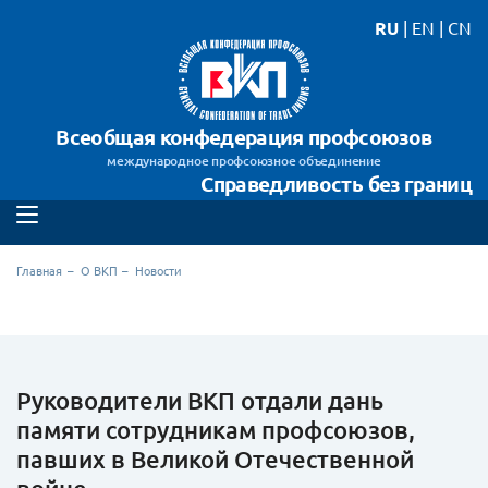
RU
|
EN
|
CN
Всеобщая конфедерация профсоюзов
международное профсоюзное объединение
Справедливость без границ
Главная
О ВКП
Новости
Руководители ВКП отдали дань
памяти сотрудникам профсоюзов,
павших в Великой Отечественной