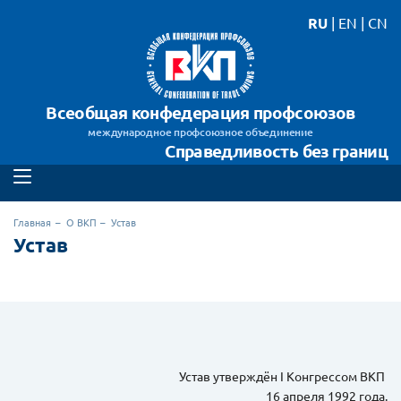
RU
|
EN
|
CN
Всеобщая конфедерация профсоюзов
международное профсоюзное объединение
Справедливость без границ
Главная
О ВКП
Устав
Устав
Устав утверждён I Конгрессом ВКП
16 апреля 1992 года.