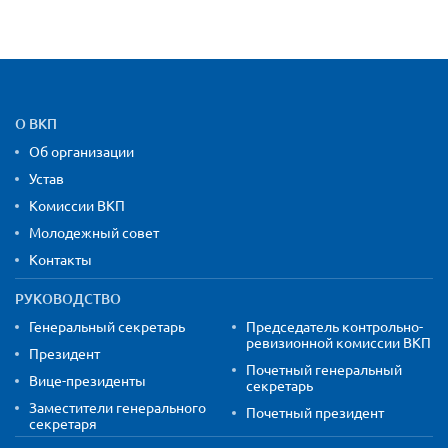
Карта сайта и контактная
О ВКП
Об организации
Устав
Комиссии ВКП
Молодежный совет
Контакты
РУКОВОДСТВО
Генеральный секретарь
Председатель контрольно-
ревизионной комиссии ВКП
Президент
Почетный генеральный
Вице-президенты
секретарь
Заместители генерального
Почетный президент
секретаря