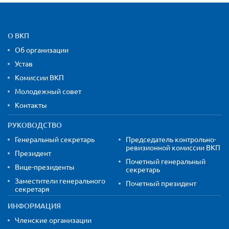
Карта сайта и контактная
О ВКП
Об организации
Устав
Комиссии ВКП
Молодежный совет
Контакты
РУКОВОДСТВО
Генеральный секретарь
Председатель контрольно-
ревизионной комиссии ВКП
Президент
Почетный генеральный
Вице-президенты
секретарь
Заместители генерального
Почетный президент
секретаря
ИНФОРМАЦИЯ
Членские организации