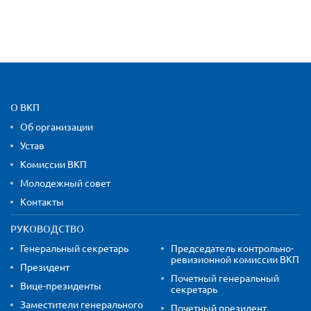
Карта сайта и контактная
О ВКП
Об организации
Устав
Комиссии ВКП
Молодежный совет
Контакты
РУКОВОДСТВО
Генеральный секретарь
Председатель контрольно-
ревизионной комиссии ВКП
Президент
Почетный генеральный
Вице-президенты
секретарь
Заместители генерального
Почетный президент