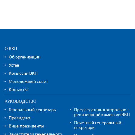
Карта сайта и контактная
О ВКП
Об организации
Устав
Комиссии ВКП
Молодежный совет
Контакты
РУКОВОДСТВО
Генеральный секретарь
Председатель контрольно-
ревизионной комиссии ВКП
Президент
Почетный генеральный
Вице-президенты
секретарь
Заместители генерального