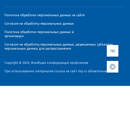
Политика обработки персональных данных на сайте
Согласие на обработку персональных данных
Политика обработки персональных данных в
организации
Согласие на обработку персональных данных, разрешенных субъектом
персональных данных для распространения
Copyright © 2024, Всеобщая конфедерация профсоюзов
При использование материалов ссылка на сайт vkp.ru обязательна
Мы используем cookie-файлы и сервис аналитики
Яндекс.Метрика для персонализации контента и удобства
пользователей. Продолжая работу с сайтом Вы
подтверждаете, что ознакомлены и согласны с
Согласием
на обработку персональных данных
и
Политикой
обработки персональных данных
.