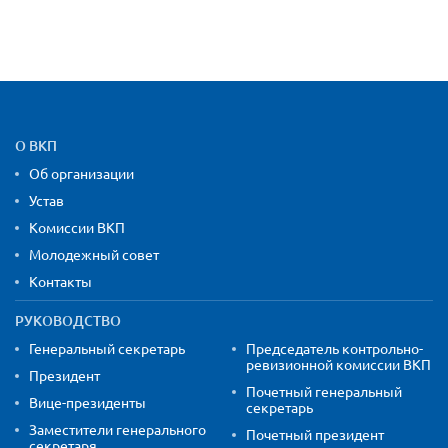
Карта сайта и контактная
О ВКП
Об организации
Устав
Комиссии ВКП
Молодежный совет
Контакты
РУКОВОДСТВО
Генеральный секретарь
Председатель контрольно-
ревизионной комиссии ВКП
Президент
Почетный генеральный
Вице-президенты
секретарь
Заместители генерального
Почетный президент
секретаря