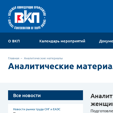
О ВКП
Календарь мероприятий
Докум
Об организации
Главная
Аналитические материалы
Устав
Аналитические матери
Руководство
Членские организации
Комиссии ВКП
Молодежный совет
Контакты
Аналит
Все новости
женщин
Новости рынка труда СНГ и ЕАЭС
Подготовле