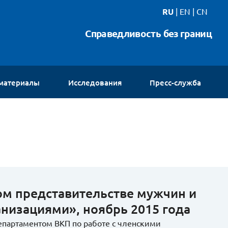
RU
|
EN
|
CN
Справедливость без границ
 материалы
Исследования
Пресс-служба
Новости
Интервью
Видео
Галереи
Контакты
ом представительстве мужчин и
низациями», ноябрь 2015 года
епартаментом ВКП по работе с членскими