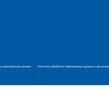
ку персональных данных
Политика обработки персональных данных в организа
Метрика для персонализации контента и удобства пользов
рсональных данных
и
Политикой обработки персональных