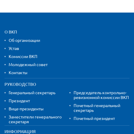
Карта сайта и контактная
О ВКП
Об организации
Устав
Комиссии ВКП
Молодежный совет
Контакты
РУКОВОДСТВО
Генеральный секретарь
Председатель контрольно-
ревизионной комиссии ВКП
Президент
Почетный генеральный
Вице-президенты
секретарь
Заместители генерального
Почетный президент
секретаря
ИНФОРМАЦИЯ