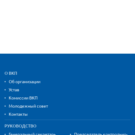
Карта сайта и контактная
О ВКП
Об организации
Устав
Комиссии ВКП
Молодежный совет
Контакты
РУКОВОДСТВО
Генеральный секретарь
Председатель контрольно-