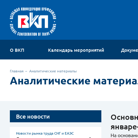
О ВКП
Календарь мероприятий
Докум
Об организации
Главная
Аналитические материалы
Устав
Аналитические матери
Руководство
Членские организации
Комиссии ВКП
Молодежный совет
Контакты
Основн
Все новости
январе
Новости рынка труда СНГ и ЕАЭС
На основан