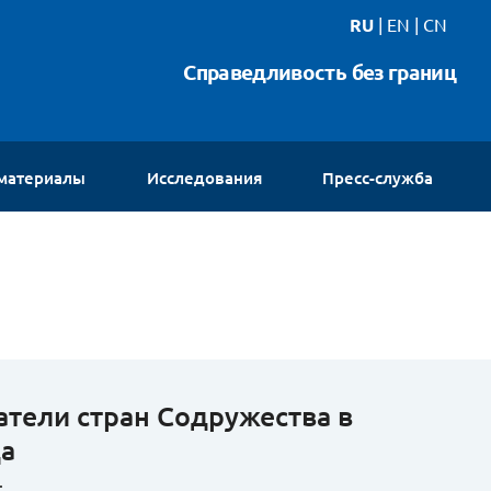
RU
|
EN
|
CN
Справедливость без границ
 материалы
Исследования
Пресс-служба
Новости
Интервью
Видео
Галереи
Контакты
тели стран Содружества в
да
.