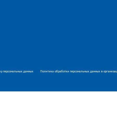
ку персональных данных
Политика обработки персональных данных в организа
Метрика для персонализации контента и удобства пользов
рсональных данных
и
Политикой обработки персональных