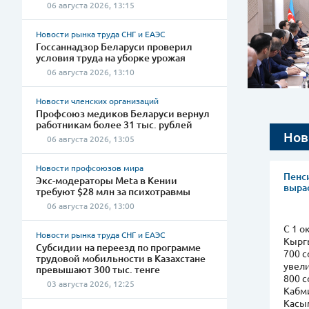
06 августа 2026, 13:15
Новости рынка труда СНГ и ЕАЭС
Госсаннадзор Беларуси проверил
условия труда на уборке урожая
06 августа 2026, 13:10
Новости членских организаций
Профсоюз медиков Беларуси вернул
работникам более 31 тыс. рублей
Нов
06 августа 2026, 13:05
Новости профсоюзов мира
Пенси
Экс-модераторы Meta в Кении
вырас
требуют $28 млн за психотравмы
06 августа 2026, 13:00
С 1 о
Новости рынка труда СНГ и ЕАЭС
Кыргы
Субсидии на переезд по программе
700 
трудовой мобильности в Казахстане
увели
превышают 300 тыс. тенге
800 с
03 августа 2026, 12:25
Кабм
Касы