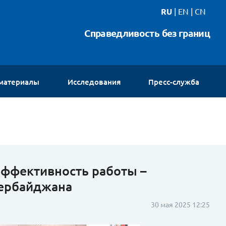
RU
|
EN
|
CN
Справедливость без границ
 материалы
Исследования
Пресс-служба
Новости
Интервью
Видео
Галереи
Контакты
эффективность работы –
ербайджана
30 мая 2025 12:25