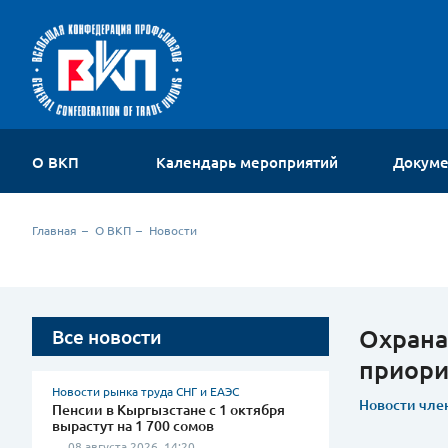
О ВКП
Календарь мероприятий
Докум
Об организации
Главная
О ВКП
Новости
Устав
Руководство
Членские организации
Комиссии ВКП
Охрана
Все новости
Молодежный совет
приори
Контакты
Новости рынка труда СНГ и ЕАЭС
Новости чле
Пенсии в Кыргызстане с 1 октября
вырастут на 1 700 сомов
08 августа 2026, 14:20