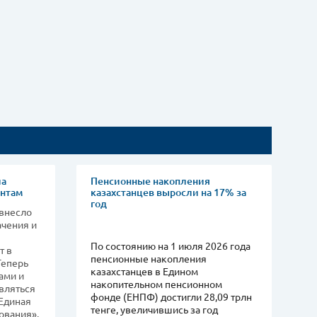
ла
Пенсионные накопления
ентам
казахстанцев выросли на 17% за
год
 внесло
ачения и
По состоянию на 1 июля 2026 года
т в
пенсионные накопления
 Теперь
казахстанцев в Едином
ами и
накопительном пенсионном
вляться
фонде (ЕНПФ) достигли 28,09 трлн
Единая
тенге, увеличившись за год
ования».