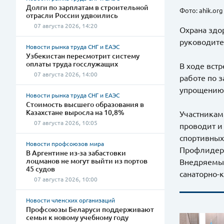
Долги по зарплатам в строительной
Фото: ahik.org
отрасли России удвоились
07 августа 2026, 14:20
Охрана здо
руководите
Новости рынка труда СНГ и ЕАЭС
Узбекистан пересмотрит систему
оплаты труда госслужащих
В ходе вст
07 августа 2026, 14:00
работе по 
упрощению 
Новости рынка труда СНГ и ЕАЭС
Стоимость высшего образования в
Казахстане выросла на 10,8%
Участникам
07 августа 2026, 10:05
проводит и
спортивных
Новости профсоюзов мира
Профлидер
В Аргентине из-за забастовки
лоцманов не могут выйти из портов
Внедряемые
45 судов
санаторно-к
07 августа 2026, 10:00
Новости членских организаций
Профсоюзы Беларуси поддерживают
семьи к новому учебному году