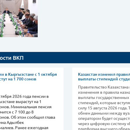
ости ВКП
и в Кыргызстане с 1 октября
Казахстан изменил прави
тут на 1 700 сомов
выплаты стипендий студ
Правительство Казахстана
изменения в правила назн
ктября 2026 года пенсии в
выплаты государственных
зстане вырастут на 1
стипендий, которые вступя
сомов. Минимальная пенсия
силу 15 августа 2026 года.
чится с 7 100 до 8
обмен данными между вуз
омов. Об этом сообщил глава
оператором будет осущест
ина Адылбек
через цифровую систему «
малиев. Ранее ежегодная
платформа высшего образ