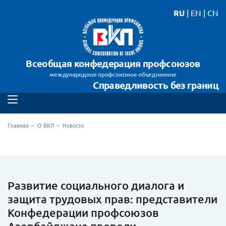
RU
|
EN
|
CN
Всеобщая конфедерация профсоюзов
международное профсоюзное объединение
Справедливость без границ
Главная
О ВКП
Новости
Развитие социального диалога и
защита трудовых прав: представители
Конфедерации профсоюзов