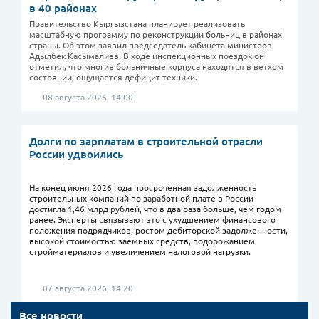
в 40 районах
Правительство Кыргызстана планирует реализовать
масштабную программу по реконструкции больниц в районах
страны. Об этом заявил председатель кабинета министров
Адылбек Касымалиев. В ходе инспекционных поездок он
отметил, что многие больничные корпуса находятся в ветхом
состоянии, ощущается дефицит техники.
08 августа 2026, 14:00
Долги по зарплатам в строительной отрасли
России удвоились
На конец июня 2026 года просроченная задолженность
строительных компаний по заработной плате в России
достигла 1,46 млрд рублей, что в два раза больше, чем годом
ранее. Эксперты связывают это с ухудшением финансового
положения подрядчиков, ростом дебиторской задолженности,
высокой стоимостью заёмных средств, подорожанием
стройматериалов и увеличением налоговой нагрузки.
07 августа 2026, 14:20
Все новости