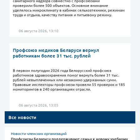
санитарного надзора совместно с профсоюзами
проверили более 500 объектов. Основное внимание
уделялось микроклимату в кабинах сельхозтехники, режимам
труда и отдыха, качеству питания и питьевому режиму.
06 августа 2026, 13:10
Профсоюз медиков Беларуси вернул
работникам более 31 тыс. рублей
В первом полугодии 2026 года Белорусский профсоюз
работников здравоохранения помог вернуть более 31 тыс.
рублей невыплаченных или незаконно удержанных сумм.
Правовые инспекторы профсоюза провели 55 проверок и 185
мониторингов в 240 организациях отрасли.
06 августа 2026, 13:05
Все новости
Новости членских организаций
Профсоюзы Беларуси поддерживают семьи к новому учебному