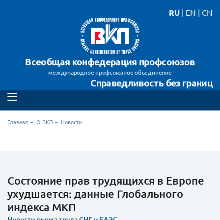
RU
|
EN
|
CN
Всеобщая конфедерация профсоюзов
международное профсоюзное объединение
Справедливость без границ
Главная
О ВКП
Новости
Состояние прав трудящихся в Европе
ухудшается: данные Глобального
индекса МКП
Новости рынка труда СНГ и ЕАЭС