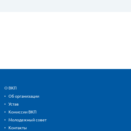
Карта сайта и контактная
О ВКП
Об организации
Устав
Комиссии ВКП
Молодежный совет
Контакты