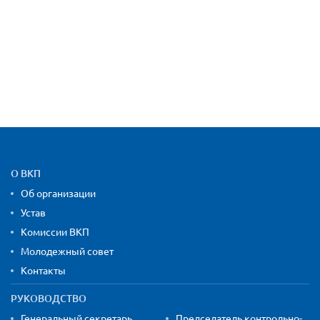
Карта сайта и контактная
О ВКП
Об организации
Устав
Комиссии ВКП
Молодежный совет
Контакты
РУКОВОДСТВО
Генеральный секретарь
Председатель контрольно-