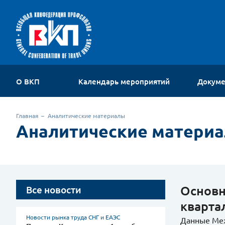
О ВКП
Календарь мероприятий
Докум
Об организации
Главная
Аналитические материалы
Устав
Аналитические матери
Руководство
Членские организации
Комиссии ВКП
Молодежный совет
Контакты
Основн
Все новости
квартал
Новости рынка труда СНГ и ЕАЭС
Данные Меж