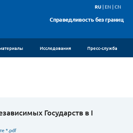
RU
|
EN
|
CN
Справедливость без границ
 материалы
Исследования
Пресс-служба
Новости
Интервью
Видео
Галереи
Контакты
зависимых Государств в I
е *.pdf