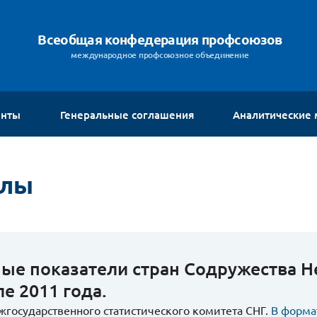
Всеобщая конфедерация профсоюзов
международное профсоюзное объединение
енты
Генеральные соглашения
Аналитические
алы
ые показатели стран Содружества Не
е 2011 года.
государственного статистического комитета СНГ.
В формат