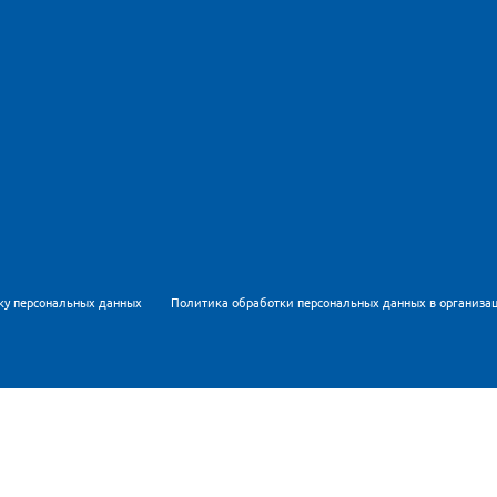
ку персональных данных
Политика обработки персональных данных в организа
Метрика для персонализации контента и удобства пользов
рсональных данных
и
Политикой обработки персональных