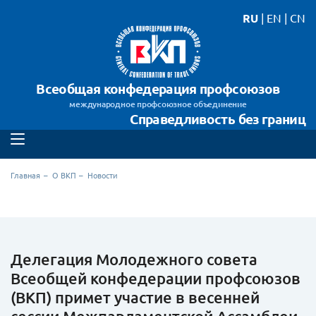
RU
|
EN
|
CN
Всеобщая конфедерация профсоюзов
международное профсоюзное объединение
Справедливость без границ
Главная
О ВКП
Новости
Делегация Молодежного совета
Всеобщей конфедерации профсоюзов
(ВКП) примет участие в весенней