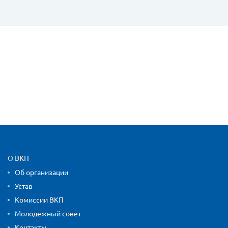
Карта сайта и контактная
О ВКП
Об организации
Устав
Комиссии ВКП
Молодежный совет
Контакты