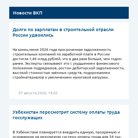
Новости ВКП
Долги по зарплатам в строительной отрасли
России удвоились
На конец июня 2026 года просроченная задолженность
строительных компаний по заработной плате в России
достигла 1,46 млрд рублей, что в два раза больше, чем годом
ранее. Эксперты связывают это с ухудшением финансового
положения подрядчиков, ростом дебиторской задолженности,
высокой стоимостью заёмных средств, подорожанием
стройматериалов и увеличением налоговой нагрузки.
07 августа 2026, 14:20
Узбекистан пересмотрит систему оплаты труда
госслужащих
В Узбекистане планируется внедрить единую, прозрачную и
основанную на результатах систему оплаты труда для 54 тыс.