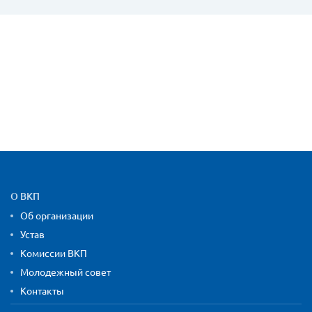
Карта сайта и контактная
О ВКП
Об организации
Устав
Комиссии ВКП
Молодежный совет
Контакты