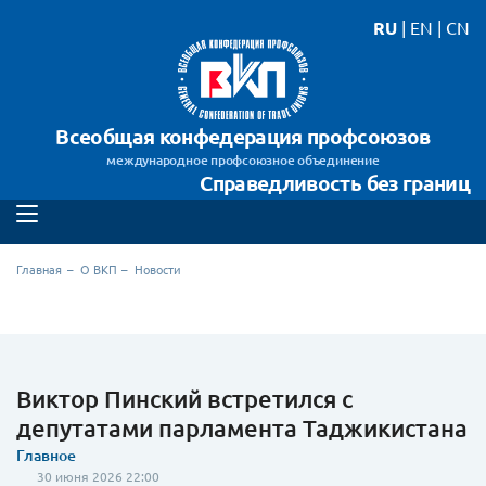
RU
|
EN
|
CN
Всеобщая конфедерация профсоюзов
международное профсоюзное объединение
Справедливость без границ
Главная
О ВКП
Новости
Виктор Пинский встретился с
депутатами парламента Таджикистана
Главное
30 июня 2026 22:00