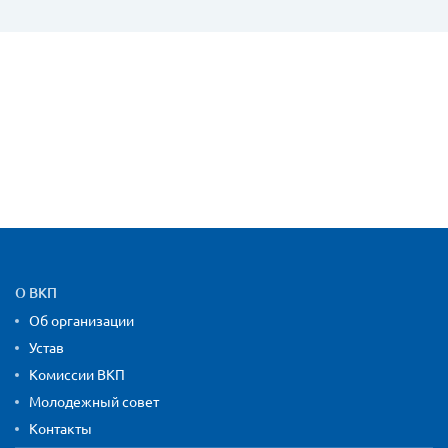
Карта сайта и контактная
О ВКП
Об организации
Устав
Комиссии ВКП
Молодежный совет
Контакты