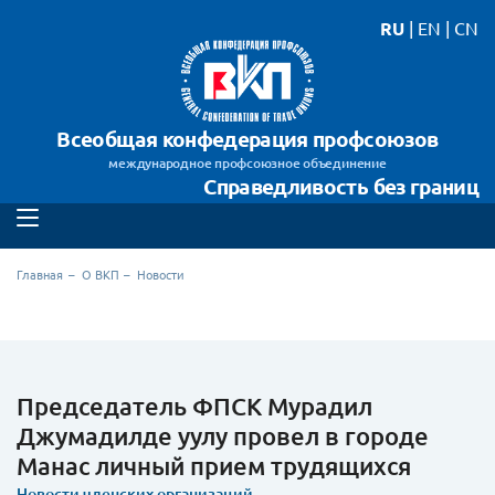
RU
|
EN
|
CN
Всеобщая конфедерация профсоюзов
международное профсоюзное объединение
Справедливость без границ
Главная
О ВКП
Новости
Председатель ФПСК Мурадил
Джумадилде уулу провел в городе
Манас личный прием трудящихся
Новости членских организаций