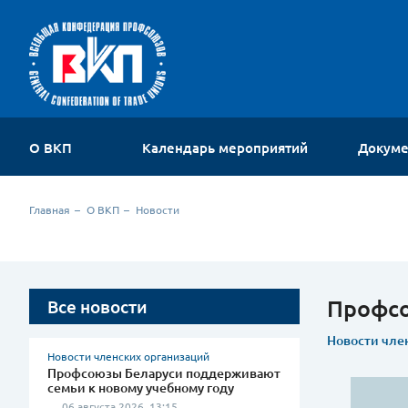
О ВКП
Календарь мероприятий
Докум
Об организации
Главная
О ВКП
Новости
Устав
Руководство
Членские организации
Комиссии ВКП
Профсо
Все новости
Молодежный совет
Контакты
Новости чле
Новости членских организаций
Профсоюзы Беларуси поддерживают
семьи к новому учебному году
06 августа 2026, 13:15