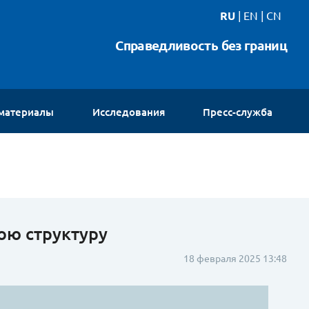
RU
|
EN
|
CN
Справедливость без границ
 материалы
Исследования
Пресс-служба
Новости
Интервью
Видео
Галереи
Контакты
ою структуру
18 февраля 2025 13:48