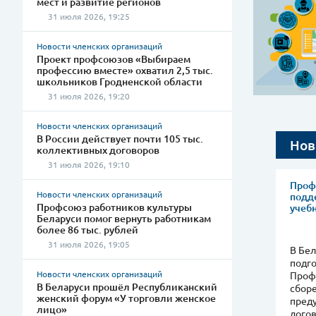
мест и развитие регионов
31 июля 2026, 19:25
Новости членских организаций
Проект профсоюзов «Выбираем
профессию вместе» охватил 2,5 тыс.
школьников Гродненской области
31 июля 2026, 19:20
Новости членских организаций
В России действует почти 105 тыс.
Нов
коллективных договоров
31 июля 2026, 19:10
Проф
Новости членских организаций
подд
Профсоюз работников культуры
учеб
Беларуси помог вернуть работникам
более 86 тыс. рублей
31 июля 2026, 19:05
В Бел
подго
Новости членских организаций
Проф
В Беларуси прошёл Республиканский
сбор
женский форум «У торговли женское
пред
лицо»
дого