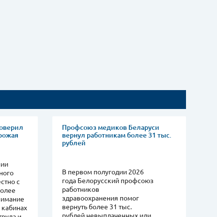
роверил
Профсоюз медиков Беларуси
урожая
вернул работникам более 31 тыс.
рублей
нии
В первом полугодии 2026
ного
года Белорусский профсоюз
стно с
работников
более
здравоохранения помог
нимание
вернуть более 31 тыс.
 кабинах
рублей невыплаченных или
труда и