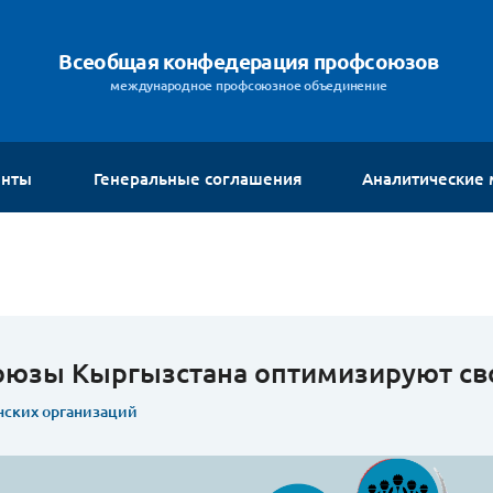
Всеобщая конфедерация профсоюзов
международное профсоюзное объединение
енты
Генеральные соглашения
Аналитические
юзы Кыргызстана оптимизируют св
нских организаций