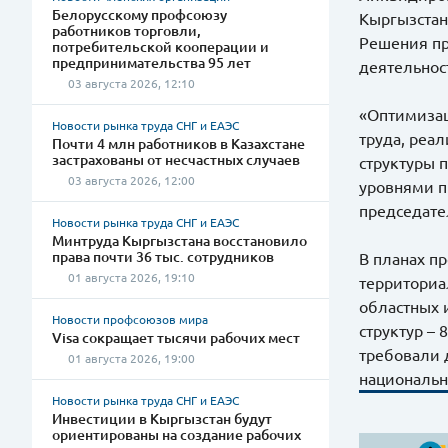
Белорусскому профсоюзу
Кыргызстан
работников торговли,
Решения пр
потребительской кооперации и
предпринимательства 95 лет
деятельнос
03 августа 2026, 12:10
«Оптимизац
Новости рынка труда СНГ и ЕАЭС
труда, реа
Почти 4 млн работников в Казахстане
застрахованы от несчастных случаев
структуры 
03 августа 2026, 12:00
уровнями п
председате
Новости рынка труда СНГ и ЕАЭС
Минтруда Кыргызстана восстановило
права почти 36 тыс. сотрудников
В планах п
01 августа 2026, 19:10
территориа
областных 
Новости профсоюзов мира
структур –
Visa сокращает тысячи рабочих мест
требовали 
01 августа 2026, 19:00
национальн
Новости рынка труда СНГ и ЕАЭС
Инвестиции в Кыргызстан будут
ориентированы на создание рабочих