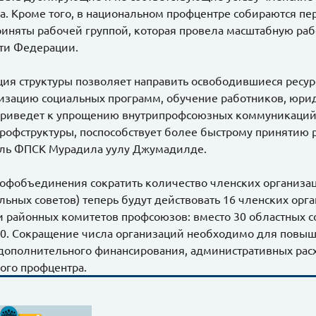
а. Кроме того, в национальном профцентре собираются п
иняты рабочей группой, которая провела масштабную раб
ти Федерации.
ия структуры позволяет направить освободившиеся ресур
лизацию социальных программ, обучение работников, юри
приведет к упрощению внутрипрофсоюзных коммуникаци
рофструктуры, поспособствует более быстрому принятию р
ль ФПСК Мурадила уулу Джумадилде.
рофобъединения сократить количество членских организаци
льных советов) теперь будут действовать 16 членских орг
и районных комитетов профсоюзов: вместо 30 областных со
 80. Сокращение числа организаций необходимо для повыш
дополнительного финансирования, административных рас
ого профцентра.