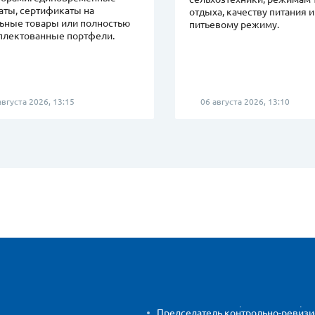
аты, сертификаты на
отдыха, качеству питания и
ьные товары или полностью
питьевому режиму.
плектованные портфели.
вгуста 2026, 13:15
06 августа 2026, 13:10
Председатель контрольно-ревиз