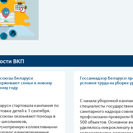
ости ВКП
союзы Беларуси
Госсаннадзор Беларуси п
ерживают семьи к новому
условия труда на уборке 
ному году
С начала уборочной кампа
аруси стартовала кампания по
специалисты государствен
товке детей к 1 сентября.
санитарного надзора совме
союзы оказывают помощь в
профсоюзами проверили 
е школьников,
500 объектов. Основное в
усмотренную коллективными
уделялось микроклимату в
ворами: единовременные
сельхозтехники, режимам 