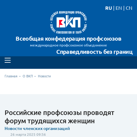
RU
|
EN
|
CN
Всеобщая конфедерация профсоюзов
международное профсоюзное объединение
Справедливость без границ
Главная
О ВКП
Новости
Российские профсоюзы проводят
форум трудящихся женщин
Новости членских организаций
26 марта 2025 09:56