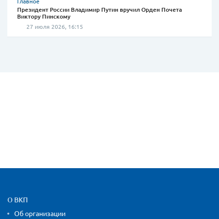
Главное
Президент России Владимир Путин вручил Орден Почета
Виктору Пинскому
27 июля 2026, 16:15
Карта сайта и контактная
О ВКП
Об организации