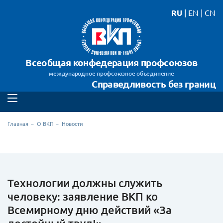
RU
|
EN
|
CN
Всеобщая конфедерация профсоюзов
международное профсоюзное объединение
Справедливость без границ
Главная
О ВКП
Новости
Технологии должны служить
человеку: заявление ВКП ко
Всемирному дню действий «За