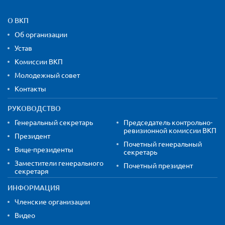
Карта сайта и контактная
О ВКП
Об организации
Устав
Комиссии ВКП
Молодежный совет
Контакты
РУКОВОДСТВО
Генеральный секретарь
Председатель контрольно-
ревизионной комиссии ВКП
Президент
Почетный генеральный
Вице-президенты
секретарь
Заместители генерального
Почетный президент
секретаря
ИНФОРМАЦИЯ
Членские организации
Видео