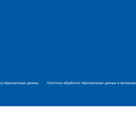
ку персональных данных
Политика обработки персональных данных в организа
Метрика для персонализации контента и удобства пользов
рсональных данных
и
Политикой обработки персональных