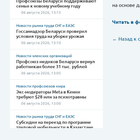
Профсоюзы Беларуси поддерживают
на основе 
семьи к новому учебному году
06 августа 2026, 13:15
Читать в ф
Новости рынка труда СНГ и ЕАЭС
Госсаннадзор Беларуси проверил
условия труда на уборке урожая
← Назад к 
06 августа 2026, 13:10
Новости членских организаций
Профсоюз медиков Беларуси вернул
работникам более 31 тыс. рублей
06 августа 2026, 13:05
Новости профсоюзов мира
Экс-модераторы Meta в Кении
требуют $28 млн за психотравмы
06 августа 2026, 13:00
Новости рынка труда СНГ и ЕАЭС
Субсидии на переезд по программе
трудовой мобильности в Казахстане
превышают 300 тыс. тенге
03 августа 2026, 12:25