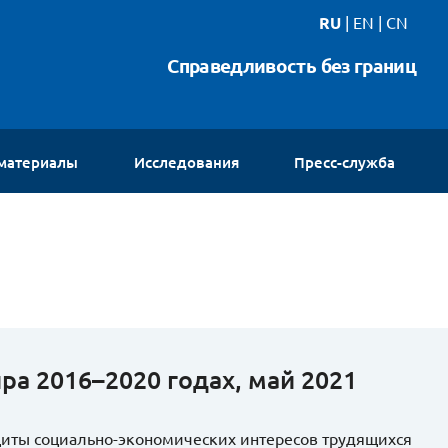
RU
|
EN
|
CN
Справедливость без границ
 материалы
Исследования
Пресс-служба
Новости
Интервью
Видео
Галереи
Контакты
ра 2016–2020 годах, май 2021
щиты социально-экономических интересов трудящихся