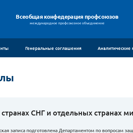
Всеобщая конфедерация профсоюзов
международное профсоюзное объединение
енты
Генеральные соглашения
Аналитические
алы
 странах СНГ и отдельных странах ми
кая записа подготовлена Департаментом по вопросам за