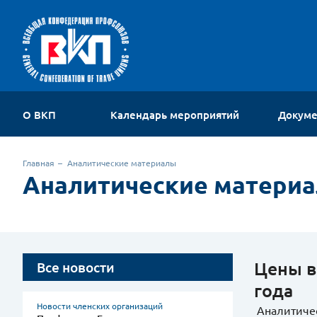
О ВКП
Календарь мероприятий
Докум
Об организации
Главная
Аналитические материалы
Устав
Аналитические матери
Руководство
Членские организации
Комиссии ВКП
Молодежный совет
Контакты
Цены в
Все новости
года
Новости членских организаций
Аналитичес