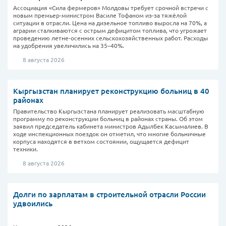
Ассоциация «Сила фермеров» Молдовы требует срочной встречи с
новым премьер-министром Василе Тофаном из-за тяжёлой
ситуации в отрасли. Цена на дизельное топливо выросла на 70%, а
аграрии сталкиваются с острым дефицитом топлива, что угрожает
проведению летне-осенних сельскохозяйственных работ. Расходы
на удобрения увеличились на 35–40%.
8 августа 2026
Кыргызстан планирует реконструкцию больниц в 40
районах
Правительство Кыргызстана планирует реализовать масштабную
программу по реконструкции больниц в районах страны. Об этом
заявил председатель кабинета министров Адылбек Касымалиев. В
ходе инспекционных поездок он отметил, что многие больничные
корпуса находятся в ветхом состоянии, ощущается дефицит
техники.
8 августа 2026
Долги по зарплатам в строительной отрасли России
удвоились