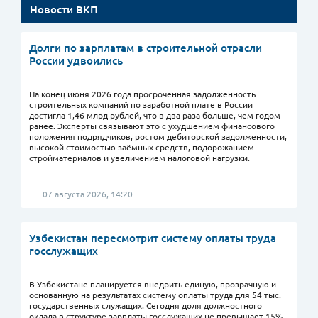
Новости ВКП
Долги по зарплатам в строительной отрасли
России удвоились
На конец июня 2026 года просроченная задолженность
строительных компаний по заработной плате в России
достигла 1,46 млрд рублей, что в два раза больше, чем годом
ранее. Эксперты связывают это с ухудшением финансового
положения подрядчиков, ростом дебиторской задолженности,
высокой стоимостью заёмных средств, подорожанием
стройматериалов и увеличением налоговой нагрузки.
07 августа 2026, 14:20
Узбекистан пересмотрит систему оплаты труда
госслужащих
В Узбекистане планируется внедрить единую, прозрачную и
основанную на результатах систему оплаты труда для 54 тыс.
государственных служащих. Сегодня доля должностного
оклада в структуре зарплаты госслужащих не превышает 15%,