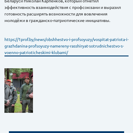
Беларуси Николай Карпенков, который отметил
эффективность взаимодействия с профсоюзами и выразил
готовность расширять возможности для вовлечения
молодёжи в гражданско-патриотические инициативы.
https://1prof.by/news/obshhestvo-i-profsoyuzy/vospitat-patriota-i-
grazhdanina-profsoyuzy-namereny-rasshiryat-sotrudnichestvo-s-
voenno-patrioticheskimi-klubami/