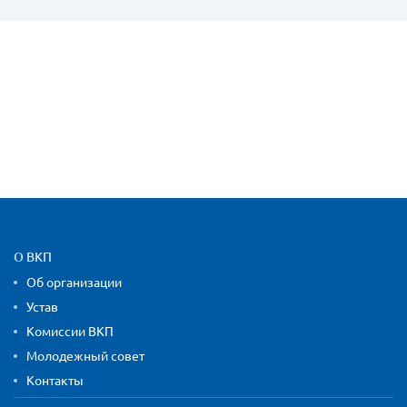
Карта сайта и контактная
О ВКП
Об организации
Устав
Комиссии ВКП
Молодежный совет
Контакты