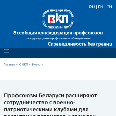
RU
|
EN
|
CN
Всеобщая конфедерация профсоюзов
международное профсоюзное объединение
Справедливость без границ
Главная
О ВКП
Новости
Профсоюзы Беларуси расширяют
сотрудничество с военно-
патриотическими клубами для