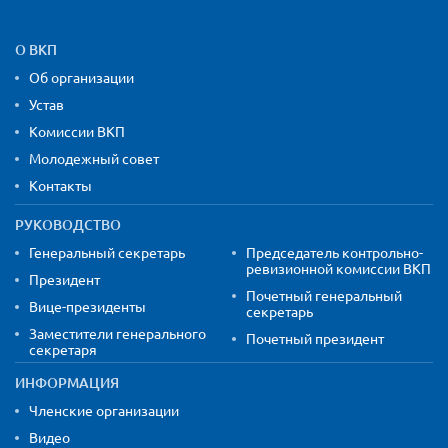
Карта сайта и контактная
О ВКП
Об организации
Устав
Комиссии ВКП
Молодежный совет
Контакты
РУКОВОДСТВО
Генеральный секретарь
Председатель контрольно-
ревизионной комиссии ВКП
Президент
Почетный генеральный
Вице-президенты
секретарь
Заместители генерального
Почетный президент
секретаря
ИНФОРМАЦИЯ
Членские организации
Видео