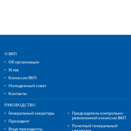
Карта сайта и контактная
О ВКП
Об организации
Устав
Комиссии ВКП
Молодежный совет
Контакты
РУКОВОДСТВО
Генеральный секретарь
Председатель контрольно-
ревизионной комиссии ВКП
Президент
Почетный генеральный
Вице-президенты
секретарь