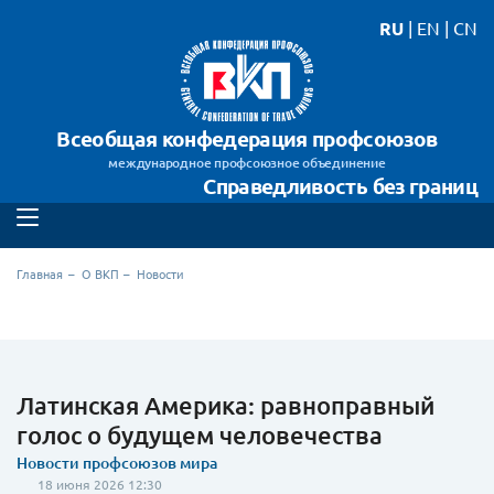
RU
|
EN
|
CN
Всеобщая конфедерация профсоюзов
международное профсоюзное объединение
Справедливость без границ
Главная
О ВКП
Новости
Латинская Америка: равноправный
голос о будущем человечества
Новости профсоюзов мира
18 июня 2026 12:30