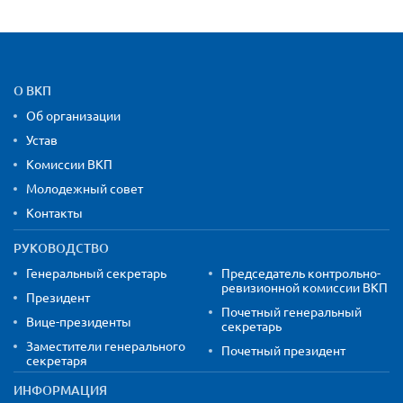
Карта сайта и контактная
О ВКП
Об организации
Устав
Комиссии ВКП
Молодежный совет
Контакты
РУКОВОДСТВО
Генеральный секретарь
Председатель контрольно-
ревизионной комиссии ВКП
Президент
Почетный генеральный
Вице-президенты
секретарь
Заместители генерального
Почетный президент
секретаря
ИНФОРМАЦИЯ