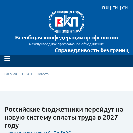
RU
|
EN
|
CN
Всеобщая конфедерация профсоюзов
международное профсоюзное объединение
Справедливость без границ
Главная
О ВКП
Новости
Российские бюджетники перейдут на
новую систему оплаты труда в 2027
году
Новости рынка труда СНГ и ЕАЭС