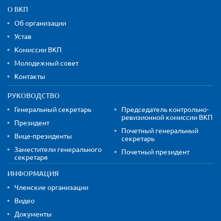
Карта сайта и контактная
О ВКП
Об организации
Устав
Комиссии ВКП
Молодежный совет
Контакты
РУКОВОДСТВО
Генеральный секретарь
Председатель контрольно-
ревизионной комиссии ВКП
Президент
Почетный генеральный
Вице-президенты
секретарь
Заместители генерального
Почетный президент
секретаря
ИНФОРМАЦИЯ
Членские организации
Видео
Документы