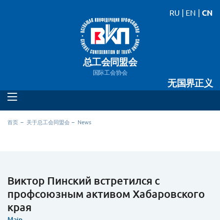
RU
|
EN
|
CN
总工会同盟会
国际工会协会
无国界正义
首页
关于总工会同盟会
News
Виктор Пинский встретился с
профсоюзным активом Хабаровского
края
Main