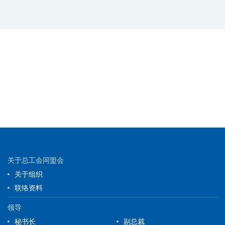
Site map and contact information
关于总工会同盟会
关于组织
联络资料
领导
秘书长
副总裁