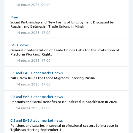
18 июля 2025, 00:00
Main
Social Partnership and New Forms of Employment Discussed by
Russian and Belarusian Trade Unions in Minsk
14 июля 2025, 17:00
GCTU news
General Confederation of Trade Unions Calls for the Protection of
Platform Workers’ Rights
14 июля 2025, 17:00
CIS and EAEU labor market news
ruID: New Rules for Labor Migrants Entering Russia
14 июля 2025, 17:00
CIS and EAEU labor market news
Pensions and Social Benefits to Be Indexed in Kazakhstan in 2026
14 июля 2025, 17:00
CIS and EAEU labor market news
Pensions and salaries in several professional sectors to increase in
Tajikistan starting September 1