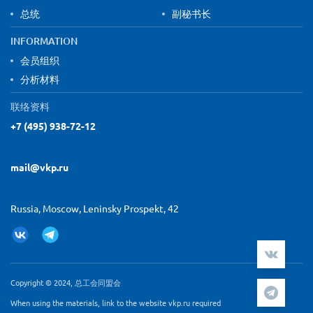
总统
副秘书长
INFORMATION
会员组织
分析材料
联络资料
+7 (495) 938-72-12
mail@vkp.ru
Russia, Moscow, Leninsky Prospekt, 42
Copyright © 2024, 总工会同盟会
When using the materials, link to the website vkp.ru required