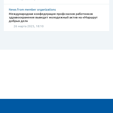
News from member organizations
Международная конфедерация профсоюзов работников
здравоохранения выведет молодежный актив на «Маршрут
добрых дел»
26 марта 2025, 18:10
Site map and contact information