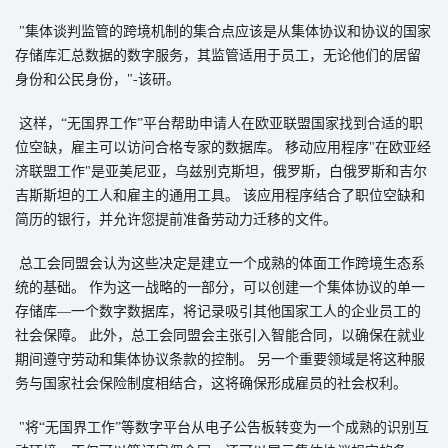
"
集体谈判监管的跨境机制的集合点应该是从集体协议和协议的国家
存储库汇总数据的数字服务，其监管适用于员工，无论他们的居留
身份和公民身份，
"-
该研。
这样，
“
无国界工作
”
平台帮助申请人在欧亚联盟国家找到合适的职
位空缺，雇主可以访问合格专家的数据库。
移动应用程序
"
在欧亚经
济联盟工作
"
是亚美尼亚，乌兹别克斯坦，俄罗斯，白俄罗斯和吉尔
吉斯斯坦的工人和雇主的通用工具。
该应用程序结合了职位空缺和
简历的银行，并允许您提前准备劳动力迁移的文件。
总工会同盟会认为这些决定是建立一个成熟的体面工作跨境生态系
统的基础。
作为这一战略的一部分，可以创建一个集体协议的单一
存储库
—
一个数字数据库，将记录吸引其他国家工人的企业员工的
社会保障。
此外，总工会同盟会主张引入智能合同，以确保在就业
期间遵守劳动和集体协议条款的控制。
另一个重要领域是将这种服
务与国家社会保险制度相结合，这将确保形成雇员的社会权利。
"
将
“
无国界工作
”
等数字平台从电子公告板转变为一个成熟的识别互