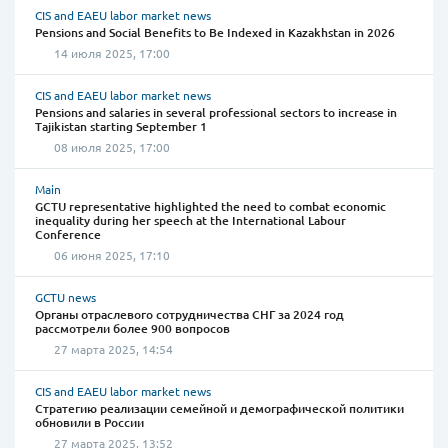
CIS and EAEU labor market news
Pensions and Social Benefits to Be Indexed in Kazakhstan in 2026
14 июля 2025, 17:00
CIS and EAEU labor market news
Pensions and salaries in several professional sectors to increase in
Tajikistan starting September 1
08 июля 2025, 17:00
Main
GCTU representative highlighted the need to combat economic
inequality during her speech at the International Labour
Conference
06 июня 2025, 17:10
GCTU news
Органы отраслевого сотрудничества СНГ за 2024 год
рассмотрели более 900 вопросов
27 марта 2025, 14:54
CIS and EAEU labor market news
Стратегию реализации семейной и демографической политики
обновили в России
27 марта 2025, 13:52