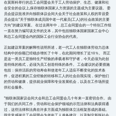
在莫斯科举行的总工会同盟会关于工人劳动保护、生态、健康和社
会安全的会议上,保存独联体国家人力资源的主题成为主要议题。 委
员会提议批准并向独联体议会间大会关于社会政策和人权的常设委
员会提出"关于独联体成员国中老一代雇员(工人)的社会政策的主要
方向"的建议草案。 在过去两年中，总工会同盟会的一个特别工作组
一直在努力编写该文件的文本，其中包括独联体国家国家工会中心
和总工会同盟会内的国际工会行业协会的代表。
正如建议草案的解释性说明所述，老一代工人在独联体劳动力总体
结构中的份额已经稳步增长了十年，在此期间增长了近10％。 而正
是这一类员工是独特生产经验的承载者和守护者，今天必须为此创
造特殊的格式，必须为员工创造特殊的条件。 工会建议的必要措施
包括：保持活跃的劳动寿命和使老年工人适应不断变化的技术条
件，促进积累的工业经验的转移和工人的社会自我实现，保护他们
的劳动和健康，提供就业保障和专业发展机会，以及在工作场所提
供社会服务。
"独联体国家议会间大会和总工会同盟会几十年来一直密切合作。 由
于我们的共同工作，劳动和社会保护领域的示范法律和法典获得通
过，这些法律和法典在许多方面成为独联体立法框架形成的基础。
我非常感谢总工会同盟会为老年工人准备建议，以及制定新版社会