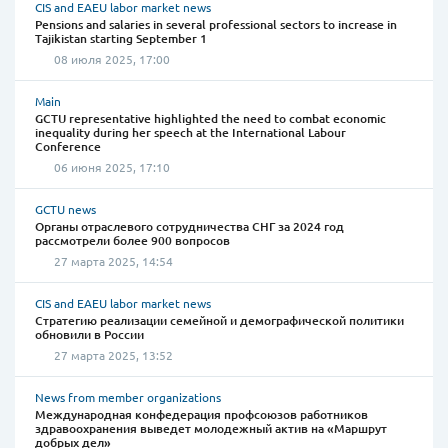
CIS and EAEU labor market news
Pensions and salaries in several professional sectors to increase in
Tajikistan starting September 1
08 июля 2025, 17:00
Main
GCTU representative highlighted the need to combat economic
inequality during her speech at the International Labour
Conference
06 июня 2025, 17:10
GCTU news
Органы отраслевого сотрудничества СНГ за 2024 год
рассмотрели более 900 вопросов
27 марта 2025, 14:54
CIS and EAEU labor market news
Стратегию реализации семейной и демографической политики
обновили в России
27 марта 2025, 13:52
News from member organizations
Международная конфедерация профсоюзов работников
здравоохранения выведет молодежный актив на «Маршрут
добрых дел»