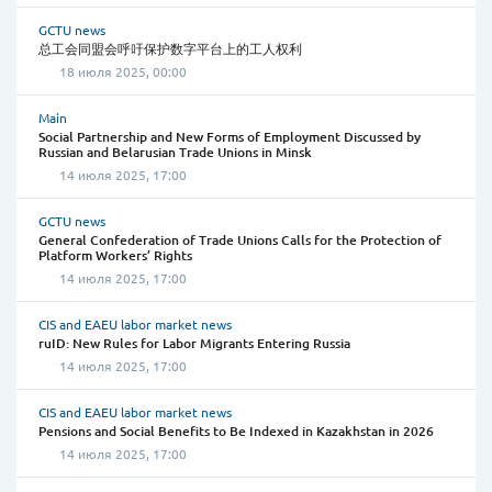
GCTU news
总工会同盟会呼吁保护数字平台上的工人权利
18 июля 2025, 00:00
Main
Social Partnership and New Forms of Employment Discussed by
Russian and Belarusian Trade Unions in Minsk
14 июля 2025, 17:00
GCTU news
General Confederation of Trade Unions Calls for the Protection of
Platform Workers’ Rights
14 июля 2025, 17:00
CIS and EAEU labor market news
ruID: New Rules for Labor Migrants Entering Russia
14 июля 2025, 17:00
CIS and EAEU labor market news
Pensions and Social Benefits to Be Indexed in Kazakhstan in 2026
14 июля 2025, 17:00