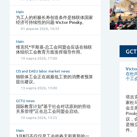
Main
为工人的积极长寿创造条件是独联体国家
经济可持续性的问题-Victor Pinsky。
01 апреля 2026, 14:35
Main
维克托*平斯基-总工会同盟会应该在独联
GCT
体组织工会教育方面发挥领导作用。
19 марта 2026, 17:00
Vic
CIS and EAEU labor market news
在杜
独联体工会正在就最低工资的消费者预算
个工
提出建议。
13 марта 2026, 13:00
塔吉克
GCTU news
家杜
国际教育计划"基于社会对话原则的劳动
会主席
关系管理"正在总工会同盟会启动。
Pin
10 марта 2026, 13:25
议，
是独
件。
Main
3月8日不仅仅是工会的春天和更新的一