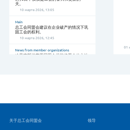
天。
10 марта 2026, 13:05
Main
总工会同盟会建议在企业破产的情况下巩
固工会的权利。
10 марта 2026, 12:45
01 
News from member organizations
哈萨克斯坦劳工同盟会提议将工会的立法
主动权纳入哈萨克斯坦宪法。
09 февраля 2026, 10:30
GCTU news
工资第一：总工会同盟会寻求加强对跨境
破产工人权利的保护.
09 февраля 2026, 10:30
Main
集体协议和智能合同的统一存储库:总工会
同盟会设置工会数字化转型的向量。
Site map and contact information
关于总工会同盟会
领导
04 февраля 2026, 15:00