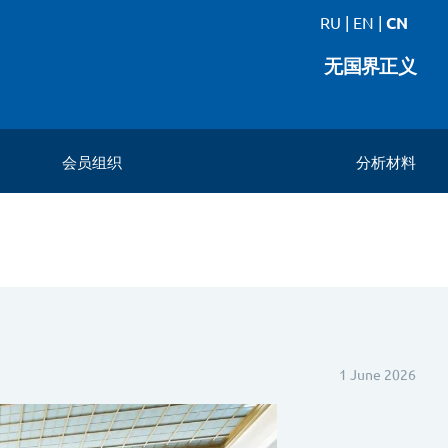
RU
|
EN
|
CN
无国界正义
会员组织
分析材料
。
1 June 2026