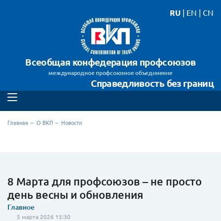
RU
|
EN
|
CN
Всеобщая конфедерация профсоюзов
международное профсоюзное объединение
Справедливость без границ
Главная
О ВКП
Новости
8 Марта для профсоюзов – не просто
день весны и обновления
Главное
5 марта 2026 15:30