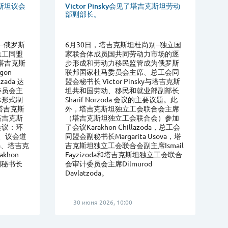
吉克斯坦议会
Victor Pinsky会见了塔吉克斯坦劳动
部副部长。
--俄罗斯
6月30日，塔吉克斯坦杜尚别--独立国
总工同盟
家联合体成员国共同劳动力市场的逐
 与塔吉克斯
步形成和劳动力移民监管成为俄罗斯
gon
联邦国家杜马委员会主席、总工会同
lzada 达
盟会秘书长 Victor Pinsky与塔吉克斯
委员会主
坦共和国劳动、移民和就业部副部长
体形式制
Sharif Norzoda 会议的主要议题。此
塔吉克斯
外，塔吉克斯坦独立工会联合会主席
塔吉克斯
（塔吉克斯坦独立工会联合会）参加
会议：环
了会议Karakhon Chillazoda，总工会
da、议会道
同盟会副秘书长Margarita Usova，塔
da、塔吉克
吉克斯坦独立工会联合会副主席Ismail
khon
Fayzizoda和塔吉克斯坦独立工会联合
会副秘书长
会审计委员会主席Dilmurod
Davlatzoda。
30 июня 2026, 10:00