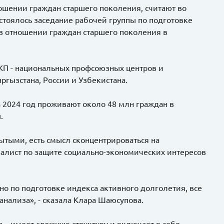
ошении граждан старшего поколения, считают во
тоялось заседание рабочей группы по подготовке
в отношении граждан старшего поколения в
КП - национальных профсоюзных центров и
гызстана, России и Узбекистана.
а 2024 год проживают около 48 млн граждан в
.
рытыми, есть смысл сконцентрироваться на
иалист по защите социально-экономических интересов
но по подготовке индекса активного долголетия, все
анализа», - сказала Клара Шаюсупова.
 – имеет сложную структуру и включает в себя