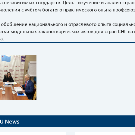
а независимых государств. Цель - изучение и анализ стр
околения с учётом богатого практического опыта профсою
 обобщение национального и отраслевого опыта социальн
отки модельных законотворческих актов для стран СНГ н
а.
U News