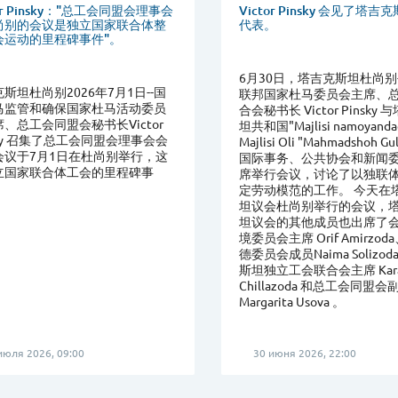
tor Pinsky："总工会同盟会理事会
Victor Pinsky 会见了塔
尚别的会议是独立国家联合体整
代表。
会运动的里程碑事件"。
6月30日，塔吉克斯坦杜尚别
斯坦杜尚别2026年7月1日--国
联邦国家杜马委员会主席、
马监管和确保国家杜马活动委员
合会秘书长 Victor Pinsky
、总工会同盟会秘书长Victor
坦共和国"Majlisi namoyanda
sky 召集了总工会同盟会理事会会
Majlisi Oli "Mahmadshoh Gu
会议于7月1日在杜尚别举行，这
国际事务、公共协会和新闻
立国家联合体工会的里程碑事
席举行会议，讨论了以独联
定劳动模范的工作。 今天在
坦议会杜尚别举行的会议，
坦议会的其他成员也出席了
境委员会主席 Orif Amirzo
德委员会成员Naima Solizo
斯坦独立工会联合会主席 Kara
Chillazoda 和总工会同盟
Margarita Usova 。
июля 2026, 09:00
30 июня 2026, 22:00