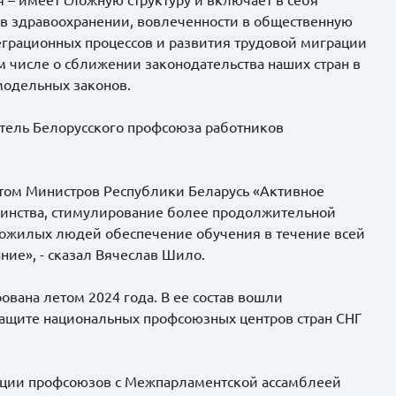
в в здравоохранении, вовлеченности в общественную
теграционных процессов и развития трудовой миграции
м числе о сближении законодательства наших стран в
модельных законов.
датель Белорусского профсоюза работников
ветом Министров Республики Беларусь «Активное
стоинства, стимулирование более продолжительной
пожилых людей обеспечение обучения в течение всей
ние», - сказал Вячеслав Шило.
вана летом 2024 года. В ее состав вошли
защите национальных профсоюзных центров стран СНГ
рации профсоюзов с Межпарламентской ассамблеей