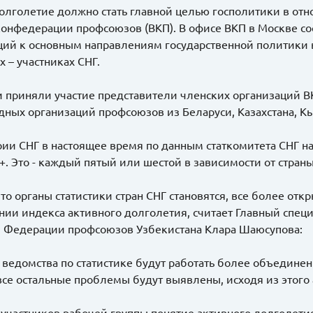
олголетие должно стать главной целью госполитики в отн
онфедерации профсоюзов (ВКП). В офисе ВКП в Москве сос
ий к основным направлениям государственной политики 
х – участниках СНГ.
и приняли участие представители членских организаций В
ных организаций профсоюзов из Беларуси, Казахстана, Кыр
рии СНГ в настоящее время по данным статкомитета СНГ н
+. Это - каждый пятый или шестой в зависимости от страны
то органы статистики стран СНГ становятся, все более отк
ии индекса активного долголетия, считает Главный спец
 Федерации профсоюзов Узбекистана Клара Шаюсупова:
 ведомства по статистике будут работать более объединен
все остальные проблемы будут выявлены, исходя из этого 
участников рабочей группы понятие активного долголетия