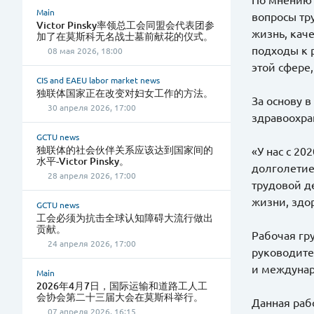
Main
вопросы тр
Victor Pinsky率领总工会同盟会代表团参
жизнь, кач
加了在莫斯科无名战士墓前献花的仪式。
подходы к 
08 мая 2026, 18:00
этой сфере
CIS and EAEU labor market news
独联体国家正在改变对妇女工作的方法。
За основу 
30 апреля 2026, 17:00
здравоохра
GCTU news
独联体的社会伙伴关系应该达到国家间的
«У нас с 2
水平-Victor Pinsky。
долголетие
28 апреля 2026, 17:00
трудовой д
жизни, здо
GCTU news
工会必须为抗击全球认知障碍大流行做出
贡献。
Рабочая гр
24 апреля 2026, 17:00
руководите
и междуна
Main
2026年4月7日，国际运输和道路工人工
会协会第二十三届大会在莫斯科举行。
Данная раб
07 апреля 2026, 16:15