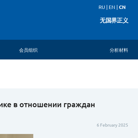
RU
|
EN
|
CN
无国界正义
会员组织
分析材料
ике в отношении граждан
6 February 2025