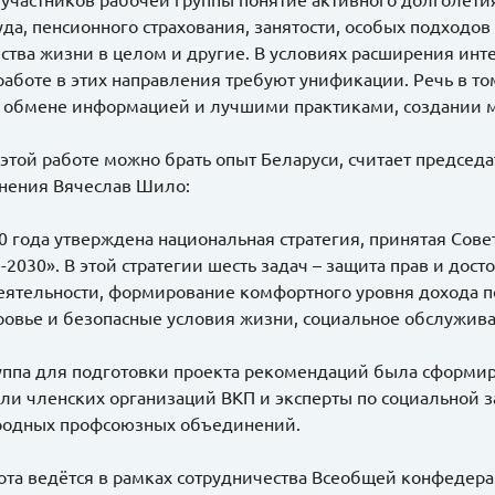
уда, пенсионного страхования, занятости, особых подходо
ества жизни в целом и другие. В условиях расширения ин
работе в этих направления требуют унификации. Речь в то
, обмене информацией и лучшими практиками, создании 
в этой работе можно брать опыт Беларуси, считает предсе
нения Вячеслав Шило:
020 года утверждена национальная стратегия, принятая Со
-2030». В этой стратегии шесть задач – защита прав и до
еятельности, формирование комфортного уровня дохода 
ровье и безопасные условия жизни, социальное обслужива
уппа для подготовки проекта рекомендаций была сформиро
ли членских организаций ВКП и эксперты по социальной 
родных профсоюзных объединений.
ота ведётся в рамках сотрудничества Всеобщей конфеде