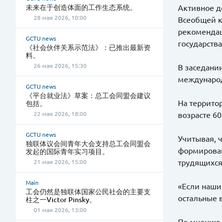
未来在于创造体面的工作生态系统。
Активное д
28 мая 2026, 10:00
Всеобщей к
рекомендац
GCTU news
государства
《社会伙伴关系示范法》：已推出最新资
料。
26 мая 2026, 15:30
В заседани
международ
GCTU news
《平台就业法》草案：总工会同盟会建议
На террито
包括。
22 мая 2026, 18:00
возрасте 60
GCTU news
Учитывая, ч
独联体议会间青年大会支持总工会同盟会
формирован
发起的国际青年实习项目。
трудящихся
21 мая 2026, 15:00
Main
«Если наши
工会仍然是独联体国家公民社会的主要支
остальные 
柱之一Victor Pinsky。
01 мая 2026, 13:00
По мнению 