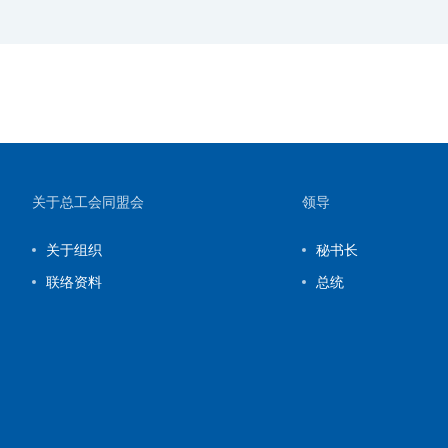
Main
来自总工会同盟会的专家建议发展独联体
体面工作的生态系统。
04 февраля 2026, 14:00
Main
如何防止平台经济中的"农奴制"：总工会
同盟会的研究。
04 февраля 2026, 13:00
Site map and contact information
关于总工会同盟会
领导
Main
国际劳工组织正在推出一个全球工具，用
于跟踪规范平台经济的立法举措。
关于组织
秘书长
15 августа 2025, 00:00
联络资料
总统
CIS and EAEU labor market news
乌兹别克斯坦正在为个人企业家和自营职
业者建立一个特别的法律制度
13 августа 2025, 00:00
News from member organizations
阿塞拜疆工会讨论了提高会员组织工作效
率的问题