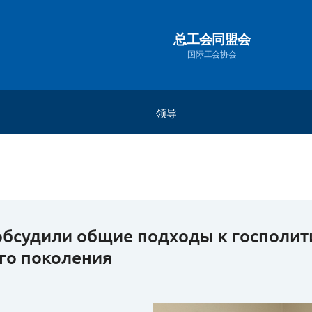
总工会同盟会
国际工会协会
领导
秘书长
总统
副总裁
副秘书长
обсудили общие подходы к госполит
го поколения