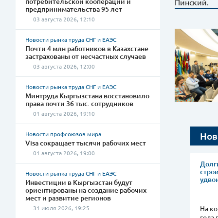
потребительской кооперации и
Пинский.
предпринимательства 95 лет
03 августа 2026, 12:10
Новости рынка труда СНГ и ЕАЭС
Почти 4 млн работников в Казахстане
застрахованы от несчастных случаев
03 августа 2026, 12:00
Новости рынка труда СНГ и ЕАЭС
Минтруда Кыргызстана восстановило
права почти 36 тыс. сотрудников
01 августа 2026, 19:10
Нов
Новости профсоюзов мира
Visa сокращает тысячи рабочих мест
01 августа 2026, 19:00
Долги
стро
Новости рынка труда СНГ и ЕАЭС
удво
Инвестиции в Кыргызстан будут
ориентированы на создание рабочих
мест и развитие регионов
На ко
31 июля 2026, 19:25
года 