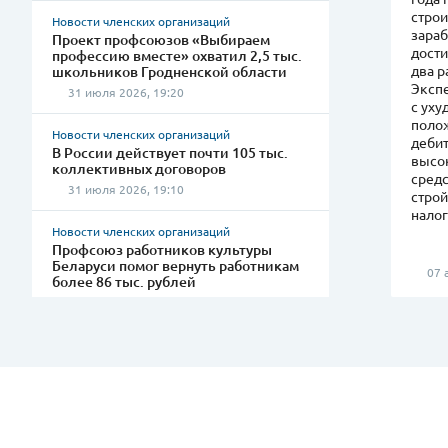
стро
Новости членских организаций
зараб
Проект профсоюзов «Выбираем
дости
профессию вместе» охватил 2,5 тыс.
два р
школьников Гродненской области
Эксп
31 июля 2026, 19:20
с ух
поло
Новости членских организаций
деби
В России действует почти 105 тыс.
высо
коллективных договоров
сред
31 июля 2026, 19:10
стро
налог
Новости членских организаций
Профсоюз работников культуры
Беларуси помог вернуть работникам
07 а
более 86 тыс. рублей
31 июля 2026, 19:05
Новости членских организаций
В Беларуси прошёл Республиканский
женский форум «У торговли женское
лицо»
31 июля 2026, 19:00