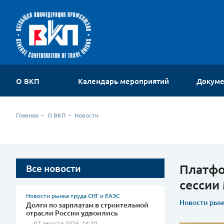
О ВКП
Календарь мероприятий
Докум
Об организации
Главная
О ВКП
Новости
Устав
Руководство
Членские организации
Комиссии ВКП
Платфо
Все новости
Молодежный совет
сессии
Контакты
Новости рынка труда СНГ и ЕАЭС
Новости рын
Долги по зарплатам в строительной
отрасли России удвоились
07 августа 2026, 14:20