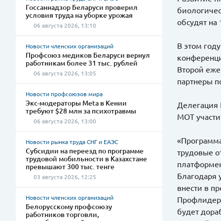
Госсаннадзор Беларуси проверил
биологичес
условия труда на уборке урожая
обсудят на
06 августа 2026, 13:10
В этом год
Новости членских организаций
Профсоюз медиков Беларуси вернул
конференци
работникам более 31 тыс. рублей
Второй еже
06 августа 2026, 13:05
партнеры п
Новости профсоюзов мира
Экс-модераторы Meta в Кении
Делегация 
требуют $28 млн за психотравмы
МОТ участи
06 августа 2026, 13:00
«Программа
Новости рынка труда СНГ и ЕАЭС
Субсидии на переезд по программе
трудовые о
трудовой мобильности в Казахстане
платформен
превышают 300 тыс. тенге
Благодаря 
03 августа 2026, 12:25
внести в п
Новости членских организаций
Профлидеры
Белорусскому профсоюзу
будет дораб
работников торговли,