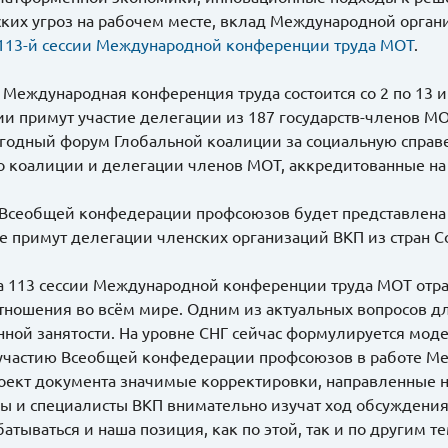
ких угроз на рабочем месте, вклад Международной органи
113-й сессии Международной конференции труда МОТ
.
у Международная конференция труда состоится со 2 по 13 
и примут участие делегации из 187 государств-членов МОТ
годный форум Глобальной коалиции за социальную справед
о коалиции и делегации членов МОТ, аккредитованные н
Всеобщей конфедерации профсоюзов будет представлена н
е примут делегации членских организаций ВКП из стран С
 113 сессии Международной конференции труда МОТ отр
тношения во всём мире. Одним из актуальных вопросов д
ной занятости. На уровне СНГ сейчас формулируется мод
участию Всеобщей конфедерации профсоюзов в работе М
роект документа значимые корректировки, направленные 
 и специалисты ВКП внимательно изучат ход обсуждения 
атываться и наша позиция, как по этой, так и по другим 