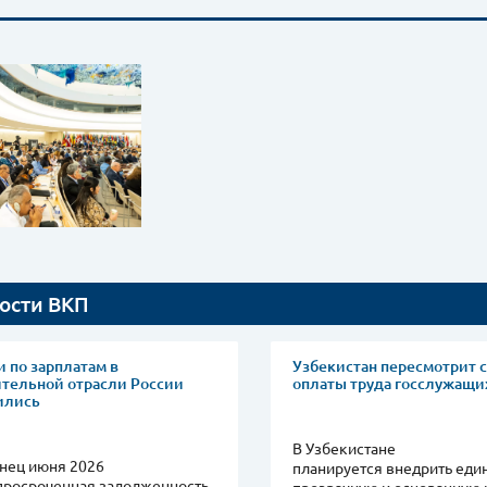
ости ВКП
 по зарплатам в
Узбекистан пересмотрит 
ительной отрасли России
оплаты труда госслужащи
ились
В Узбекистане
нец июня 2026
планируется внедрить еди
просроченная задолженность
прозрачную и основанную 