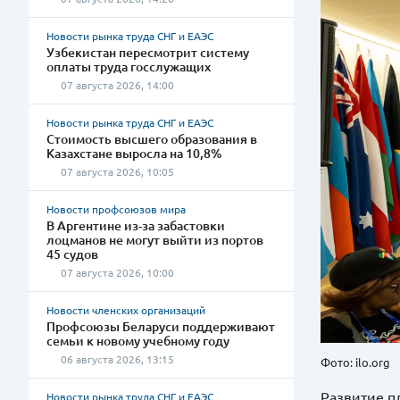
Новости рынка труда СНГ и ЕАЭС
Узбекистан пересмотрит систему
оплаты труда госслужащих
07 августа 2026, 14:00
Новости рынка труда СНГ и ЕАЭС
Стоимость высшего образования в
Казахстане выросла на 10,8%
07 августа 2026, 10:05
Новости профсоюзов мира
В Аргентине из-за забастовки
лоцманов не могут выйти из портов
45 судов
07 августа 2026, 10:00
Новости членских организаций
Профсоюзы Беларуси поддерживают
семьи к новому учебному году
06 августа 2026, 13:15
Фото: ilo.org
Развитие п
Новости рынка труда СНГ и ЕАЭС