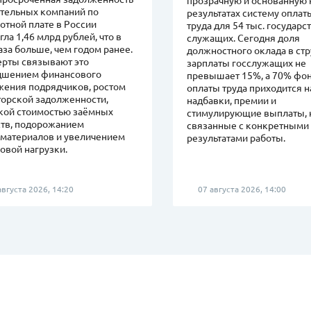
ительных компаний по
результатах систему оплат
отной плате в России
труда для 54 тыс. государ
гла 1,46 млрд рублей, что в
служащих. Сегодня доля
аза больше, чем годом ранее.
должностного оклада в ст
ерты связывают это
зарплаты госслужащих не
удшением финансового
превышает 15%, а 70% фо
жения подрядчиков, ростом
оплаты труда приходится н
торской задолженности,
надбавки, премии и
кой стоимостью заёмных
стимулирующие выплаты, 
ств, подорожанием
связанные с конкретными
йматериалов и увеличением
результатами работы.
овой нагрузки.
вгуста 2026, 14:20
07 августа 2026, 14:00