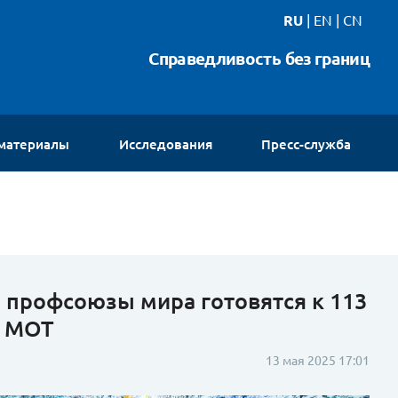
RU
|
EN
|
CN
Справедливость без границ
 материалы
Исследования
Пресс-служба
Новости
Интервью
Видео
Галереи
Контакты
 профсоюзы мира готовятся к 113
а МОТ
13 мая 2025 17:01