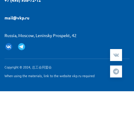
+7 (495) 938-72-12
mail@vkp.ru
Russia, Moscow, Leninsky Prospekt, 42
Copyright © 2024, 总工会同盟会
When using the materials, link to the website vkp.ru required
Мы используем cookie-файлы и сервис аналитики
Яндекс.Метрика для персонализации контента и удобства
пользователей. Продолжая работу с сайтом Вы
подтверждаете, что ознакомлены и согласны с
Согласием
на обработку персональных данных
и
Политикой
обработки персональных данных
.