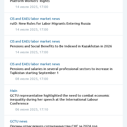
Platform Workers’ Rights
14 июля 2025, 17:00
CIS and EAEU labor market news
ruID: New Rules for Labor Migrants Entering Russia
14 июля 2025, 17:00
CIS and EAEU labor market news
Pensions and Social Benefits to Be Indexed in Kazakhstan in 2026
14 июля 2025, 17:00
CIS and EAEU labor market news
Pensions and salaries in several professional sectors to increase in
Tajikistan starting September 1
08 июля 2025, 17:00
Main
GCTU representative highlighted the need to combat economic
inequality during her speech at the International Labour
Conference
06 июня 2025, 17:10
GCTU news
Органы отраслевого сотрудничества СНГ за 2024 год