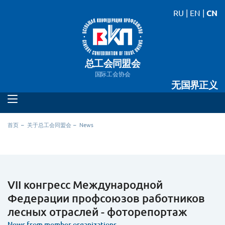
RU
|
EN
|
CN
总工会同盟会
国际工会协会
无国界正义
首页
关于总工会同盟会
News
VII конгресс Международной
Федерации профсоюзов работников
лесных отраслей - фоторепортаж
News from member organizations