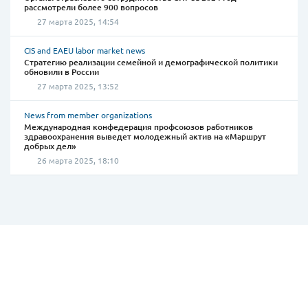
рассмотрели более 900 вопросов
27 марта 2025, 14:54
CIS and EAEU labor market news
Стратегию реализации семейной и демографической политики
обновили в России
27 марта 2025, 13:52
News from member organizations
Международная конфедерация профсоюзов работников
здравоохранения выведет молодежный актив на «Маршрут
добрых дел»
26 марта 2025, 18:10