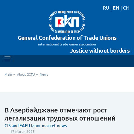
RU
|
EN
|
CN
General Confederation of Trade Unions
international trade union association
Justice without borders
Main
About GCTU
News
В Азербайджане отмечают рост
легализации трудовых отношений
CIS and EAEU labor market news
17 March 2025