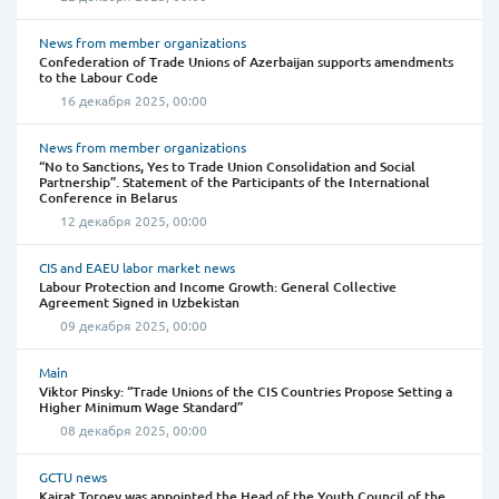
News from member organizations
Confederation of Trade Unions of Azerbaijan supports amendments
to the Labour Code
16 декабря 2025, 00:00
News from member organizations
“No to Sanctions, Yes to Trade Union Consolidation and Social
Partnership”. Statement of the Participants of the International
Conference in Belarus
12 декабря 2025, 00:00
CIS and EAEU labor market news
Labour Protection and Income Growth: General Collective
Agreement Signed in Uzbekistan
09 декабря 2025, 00:00
Main
Viktor Pinsky: “Trade Unions of the CIS Countries Propose Setting a
Higher Minimum Wage Standard”
08 декабря 2025, 00:00
GCTU news
Kairat Toroev was appointed the Head of the Youth Council of the