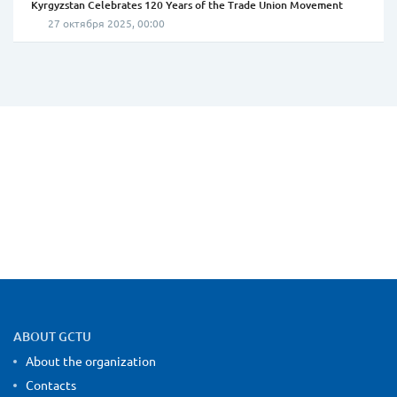
Kyrgyzstan Celebrates 120 Years of the Trade Union Movement
27 октября 2025, 00:00
Site map and contact information
ABOUT GCTU
About the organization
Contacts