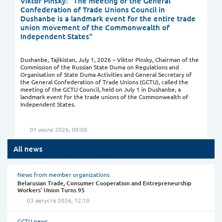
Viktor Pinsky: "The meeting of the General
Confederation of Trade Unions Council in
Dushanbe is a landmark event for the entire trade
union movement of the Commonwealth of
Independent States"
Dushanbe, Tajikistan, July 1, 2026 – Viktor Pinsky, Chairman of the
Commission of the Russian State Duma on Regulations and
Organisation of State Duma Activities and General Secretary of
the General Confederation of Trade Unions (GCTU), called the
meeting of the GCTU Council, held on July 1 in Dushanbe, a
landmark event for the trade unions of the Commonwealth of
Independent States.
01 июля 2026, 09:00
All news
News from member organizations
Belarusian Trade, Consumer Cooperation and Entrepreneurship
Workers' Union Turns 95
03 августа 2026, 12:10
GCTU news