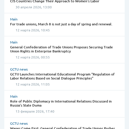
CIS Countries Change Their Approach to Women's Labor
30 апреля 2026, 13:00
Main
For trade unions, March 8 is not just a day of spring and renewal.
12 марта 2026, 10:45
Main
General Confederation of Trade Unions Proposes Securing Trade
Union Rights in Enterprise Bankruptcy
12 марта 2026, 00:55
GCTU news
GCTU Launches International Educational Program “Regulation of
Labor Relations Based on Social Dialogue Principles”
12 марта 2026, 11:05
Main
Role of Public Diplomacy in International Relations Discussed in
Russia’s State Duma
13 февраля 2026, 17:40
GCTU news
Wages Come First: General Confederation of Trade Unions Pushes