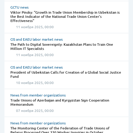
GCTU news
Viktor Pinsky: "Growth in Trade Union Membership in Uzbekistan is
the Best Indicator of the National Trade Union Center's
Effectiveness"
11 ноября 2025, 00:00
CIS and EAEU labor market news
The Path to Digital Sovereignty: Kazakhstan Plans to Train One
Million IT Specialists
11 ноября 2025, 00:00
CIS and EAEU labor market news
President of Uzbekistan Calls for Creation of a Global Social Justice
Fund
10 ноября 2025, 00:00
News from member organizations
Trade Unions of Azerbaijan and Kyrgyzstan Sign Cooperation
Memorandum
07 ноября 2025, 00:00
News from member organizations
The Monitoring Center of the Federation of Trade Unions of
Belarus Processed Over 330 Worker Inquiries in October.