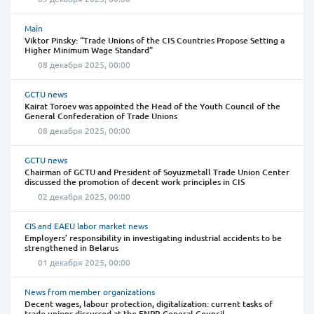
Main
Viktor Pinsky: “Trade Unions of the CIS Countries Propose Setting a
Higher Minimum Wage Standard”
08 декабря 2025, 00:00
GCTU news
Kairat Toroev was appointed the Head of the Youth Council of the
General Confederation of Trade Unions
08 декабря 2025, 00:00
GCTU news
Chairman of GCTU and President of Soyuzmetall Trade Union Center
discussed the promotion of decent work principles in CIS
02 декабря 2025, 00:00
CIS and EAEU labor market news
Employers’ responsibility in investigating industrial accidents to be
strengthened in Belarus
01 декабря 2025, 00:00
News from member organizations
Decent wages, labour protection, digitalization: current tasks of
trade unions discussed at the FNPR General Council