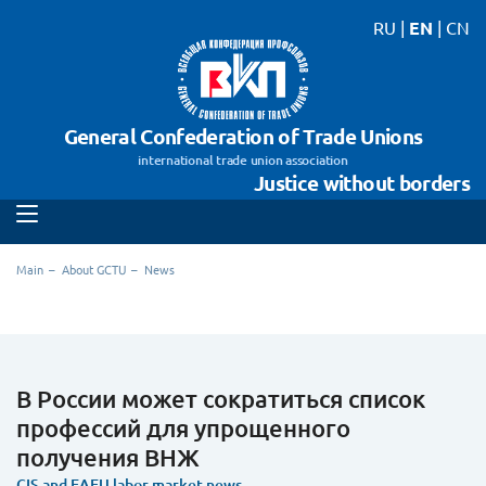
RU
|
EN
|
CN
General Confederation of Trade Unions
international trade union association
Justice without borders
Main
About GCTU
News
В России может сократиться список
профессий для упрощенного
получения ВНЖ
CIS and EAEU labor market news