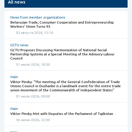
All news
News from member organizations
Belarusian Trade, Consumer Cooperation and Entrepreneurship
Workers' Union Turns 95
03 августа 2026, 12:10
GCTU news
GCTU Proposes Discussing Harmonization of National Social
Partnership Systems at a Special Meeting of the Advisory Labour
Council
31 июля 2026, 18:30
Main
Viktor Pinsky: "The meeting of the General Confederation of Trade
Unions Council in Dushanbe is a landmark event for the entire trade
union movement of the Commonwealth of Independent States"
01 июля 2026, 09:00
Main
Viktor Pinsky Met with Deputies of the Parliament of Tajikistan
30 июня 2026, 22:00
Main