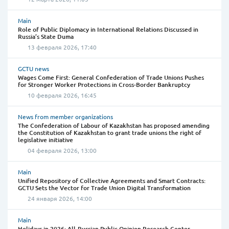
Main
Role of Public Diplomacy in International Relations Discussed in
Russia’s State Duma
13 февраля 2026, 17:40
GCTU news
Wages Come First: General Confederation of Trade Unions Pushes
for Stronger Worker Protections in Cross-Border Bankruptcy
10 февраля 2026, 16:45
News from member organizations
The Confederation of Labour of Kazakhstan has proposed amending
the Constitution of Kazakhstan to grant trade unions the right of
legislative initiative
04 февраля 2026, 13:00
Main
Unified Repository of Collective Agreements and Smart Contracts:
GCTU Sets the Vector for Trade Union Digital Transformation
24 января 2026, 14:00
Main
Holidays in 2026: All-Russian Public Opinion Research Center